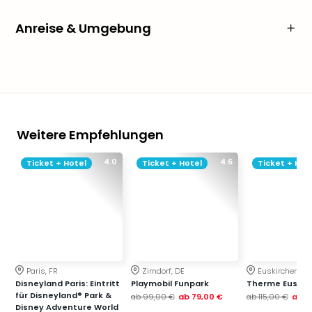
Anreise & Umgebung
Weitere Empfehlungen
4.0
4.6
Ticket + Hotel
Ticket + Hotel
Ticket + Hot
Paris, FR
Zirndorf, DE
Euskirchen, DE
Disneyland Paris: Eintritt
Playmobil Funpark
Therme Euskir
für Disneyland® Park &
ab
99,00 €
ab
79,00 €
ab
115,00 €
ab
7
Disney Adventure World