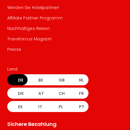
Werden Sie Hotelpartner!
Affiliate Partner Programm
Nachhaltiges Reisen
Travelcircus Magazin
Presse
Land
DE
BE
GB
NL
DK
AT
CH
FR
ES
IT
PL
PT
Sichere Bezahlung