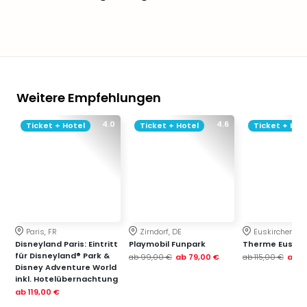
Weitere Empfehlungen
4.0
4.6
Ticket + Hotel
Ticket + Hotel
Ticket + Hot
Paris, FR
Zirndorf, DE
Euskirchen, DE
Disneyland Paris: Eintritt
Playmobil Funpark
Therme Euskir
für Disneyland® Park &
ab
99,00 €
ab
79,00 €
ab
115,00 €
ab
7
Disney Adventure World
inkl. Hotelübernachtung
ab
119,00 €