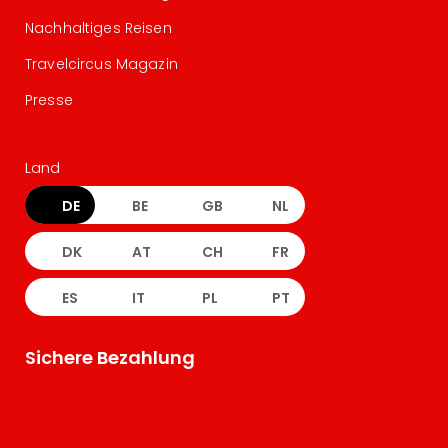
Nachhaltiges Reisen
Travelcircus Magazin
Presse
Land
DE
BE
GB
NL
DK
AT
CH
FR
ES
IT
PL
PT
Sichere Bezahlung