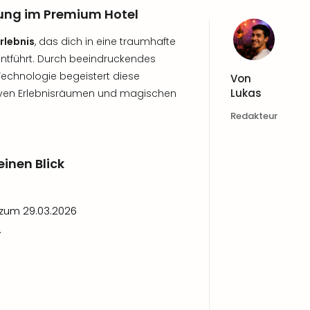
htung im Premium Hotel
Erlebnis
, das dich in eine traumhafte
entführt. Durch beeindruckendes
chnologie begeistert diese
Von
Lukas
tiven Erlebnisräumen und magischen
Redakteur
einen Blick
 zum 29.03.2026
.