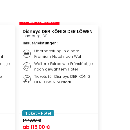
inkl. Frühstück
inkl. Frü
Disneys DER KÖNIG DER LÖWEN
Disneyland 
Disneylan
Hamburg, DE
Adventure 
Inklusivleistungen
:
Hotelübe
Paris, FR
Übernachtung in einem
hl
Premium Hotel nach Wahl
Inklusivleis
as, je
Weitere Extras wie Frühstück, je
Übern
nach gewähltem Hotel
qualit
Hotel 
me
Tickets für Disneys DER KÖNIG
DER LÖWEN Musical
Weiter
nach 
Ticket
Park, 
oder b
Ticket + Hotel
Ticket + Ho
144,00 €
ab
115,00 €
ab
119,00