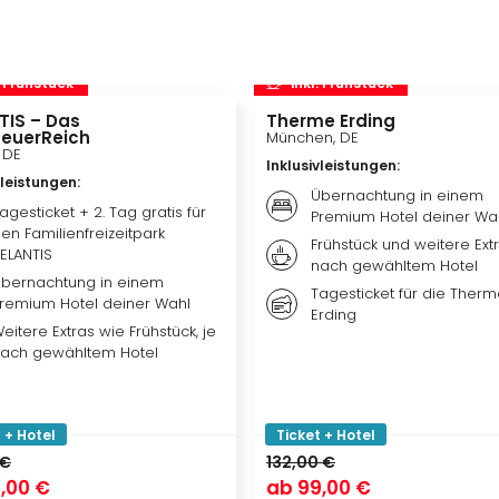
. Frühstück
inkl. Frühstück
TIS – Das
Therme Erding
euerReich
München, DE
, DE
Inklusivleistungen
:
vleistungen
:
Übernachtung in einem
agesticket + 2. Tag gratis für
Premium Hotel deiner Wa
en Familienfreizeitpark
Frühstück und weitere Extr
ELANTIS
nach gewähltem Hotel
bernachtung in einem
Tagesticket für die Ther
remium Hotel deiner Wahl
Erding
eitere Extras wie Frühstück, je
ach gewähltem Hotel
 + Hotel
Ticket + Hotel
 €
132,00 €
,00 €
ab
99,00 €