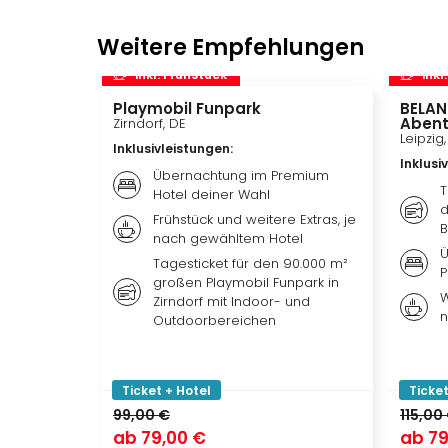
Weitere Empfehlungen
inkl. Frühstück
inkl
Playmobil Funpark
BELAN
Abent
Zirndorf, DE
Leipzig
Inklusivleistungen
:
Inklusi
Übernachtung im Premium
T
Hotel deiner Wahl
d
Frühstück und weitere Extras, je
B
nach gewähltem Hotel
Ü
Tagesticket für den 90.000 m²
P
großen Playmobil Funpark in
W
Zirndorf mit Indoor- und
n
Outdoorbereichen
Ticket + Hotel
Ticket
99,00 €
115,00
ab
79,00 €
ab
79