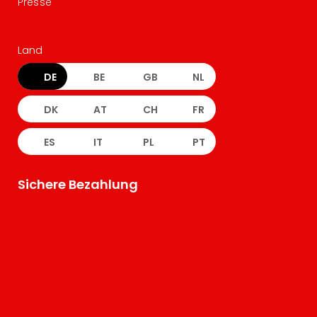
Presse
Land
DE
BE
GB
NL
DK
AT
CH
FR
ES
IT
PL
PT
Sichere Bezahlung