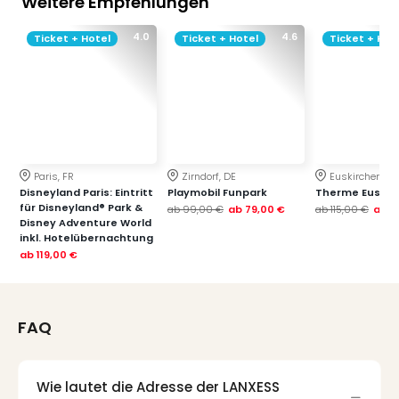
Weitere Empfehlungen
4.0
4.6
Ticket + Hotel
Ticket + Hotel
Ticket + Hot
Paris, FR
Zirndorf, DE
Euskirchen, DE
Disneyland Paris: Eintritt
Playmobil Funpark
Therme Euskir
für Disneyland® Park &
ab
99,00 €
ab
79,00 €
ab
115,00 €
ab
7
Disney Adventure World
inkl. Hotelübernachtung
ab
119,00 €
FAQ
Wie lautet die Adresse der LANXESS