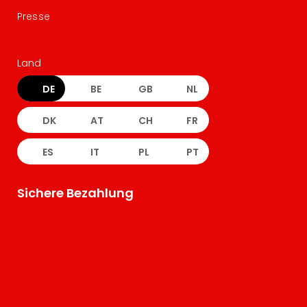
Presse
Land
DE
BE
GB
NL
DK
AT
CH
FR
ES
IT
PL
PT
Sichere Bezahlung