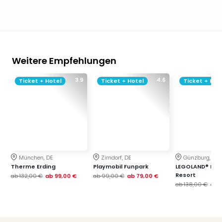
Weitere Empfehlungen
3.9
4.6
Ticket + Hotel
Ticket + Hotel
Ticket + Hot
München, DE
Zirndorf, DE
Günzburg, DE
Therme Erding
Playmobil Funpark
LEGOLAND® Deu
Resort
ab
132,00 €
ab
99,00 €
ab
99,00 €
ab
79,00 €
ab
138,00 €
ab