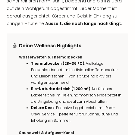
seiner reinsten Form: sanft, belebend und bis ins Detail
auf dein Wohlgefühl abgestimmt. Jeder Moment ist
darauf ausgerichtet, Körper und Geist in Einklang zu
bringen – für eine
Auszeit, die noch lange nachklingt
.
Deine Wellness Highlights
Wasserwelten & Thermalbecken
Thermalbecken (28–36 °C)
: Vielfältige
Beckenlandschaft mit individuellen Temperatur-
und Erlebniszonen – von sprudelnd aktiv bis
wohlig entspannend.
Bio-Naturbadeteich (1.200 m²)
: Natürliches
Badeerlebnis im Freien, harmonisch eingebettet in
die Umgebung und ideal zum Abschalten.
Deluxe Deck
: Exklusive Liegebereiche mit Pool-
Crew-Service – perfekter Ort für Sonne, Ruhe und
Erholung im Sommer.
Saunawelt & Aufguss-Kunst