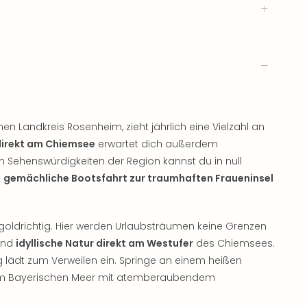
en Landkreis Rosenheim, zieht jährlich eine Vielzahl an
direkt am Chiemsee
erwartet dich außerdem
en Sehenswürdigkeiten der Region kannst du in null
e
gemächliche Bootsfahrt zur traumhaften Fraueninsel
goldrichtig. Hier werden Urlaubsträumen keine Grenzen
und
idyllische Natur direkt am Westufer
des Chiemsees.
 lädt zum Verweilen ein. Springe an einem heißen
 im Bayerischen Meer mit atemberaubendem