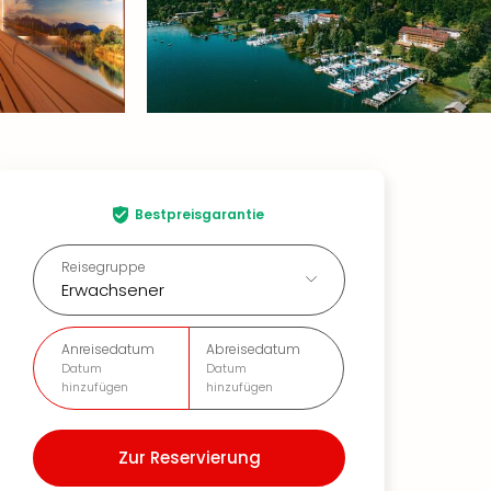
Bestpreisgarantie
Reisegruppe
Erwachsener
Anreisedatum
Abreisedatum
Datum
Datum
hinzufügen
hinzufügen
Zur Reservierung