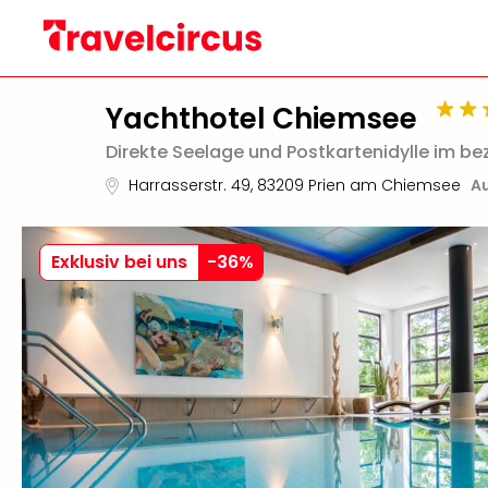
Yachthotel Chiemsee
Direkte Seelage und Postkartenidylle im be
Harrasserstr. 49
,
83209
Prien am Chiemsee
Au
Exklusiv bei uns
-
36
%