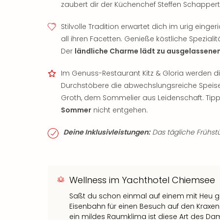
zaubert dir der Küchenchef Steffen Schappert 
Stilvolle Tradition erwartet dich im urig einger
all ihren Facetten. Genieße köstliche Speziali
Der
ländliche Charme lädt zu ausgelassene
Im Genuss-Restaurant Kitz & Gloria werden d
Durchstöbere die abwechslungsreiche Speise
Groth, dem Sommelier aus Leidenschaft. Tipp
Sommer
nicht entgehen.
Deine Inklusivleistungen:
Das tägliche Frühstüc
Wellness im Yachthotel Chiemsee
Saßt du schon einmal auf einem mit Heu ge
Eisenbahn für einen Besuch auf den Kraxenö
ein mildes Raumklima ist diese Art des 