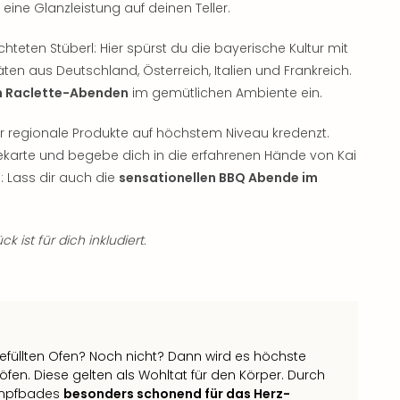
eine Glanzleistung auf deinen Teller.
ichteten Stüberl: Hier spürst du die bayerische Kultur mit
täten aus Deutschland, Österreich, Italien und Frankreich.
n Raclette-Abenden
im gemütlichen Ambiente ein.
ir regionale Produkte auf höchstem Niveau kredenzt.
karte und begebe dich in die erfahrenen Hände von Kai
: Lass dir auch die
sensationellen BBQ Abende im
k ist für dich inkludiert.
füllten Ofen? Noch nicht? Dann wird es höchste
fen. Diese gelten als Wohltat für den Körper. Durch
Dampfbades
besonders schonend für das Herz-