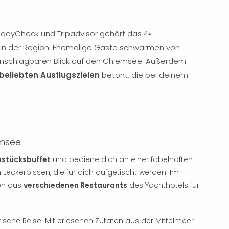
idayCheck und Tripadvisor gehört das 4⭑
 in der Region. Ehemalige Gäste schwärmen von
schlagbaren Blick auf den Chiemsee. Außerdem
beliebten Ausflugszielen
betont, die bei deinem
.
emsee
stücksbuffet
und bediene dich an einer fabelhaften
eckerbissen, die für dich aufgetischt werden. Im
sen aus
verschiedenen Restaurants
des Yachthotels für
rische Reise. Mit erlesenen Zutaten aus der Mittelmeer