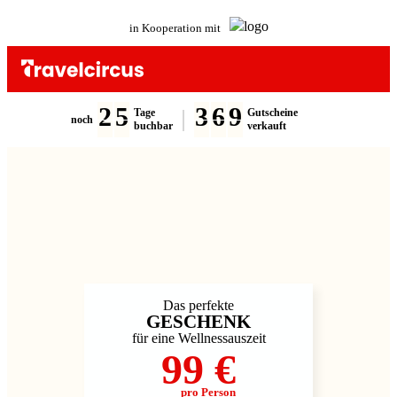
in Kooperation mit
2
5
3
6
9
Tage
Gutscheine
noch
buchbar
verkauft
Das perfekte
GESCHENK
für eine Wellnessauszeit
99 €
pro Person