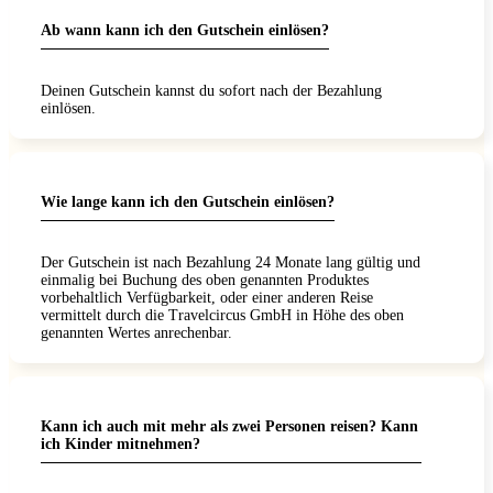
ng. Einfach
 aus
Ab wann kann ich den Gutschein einlösen?
h!"
 und
gen
ng. Einfach
nt essen.
h!"
lich
er Trip,
Deinen Gutschein kannst du sofort nach der Bezahlung
auf jeden
einlösen.
derholen
"
Wie lange kann ich den Gutschein einlösen?
Der Gutschein ist nach Bezahlung 24 Monate lang gültig und
einmalig bei Buchung des oben genannten Produktes
vorbehaltlich Verfügbarkeit, oder einer anderen Reise
vermittelt durch die Travelcircus GmbH in Höhe des oben
genannten Wertes anrechenbar.
Kann ich auch mit mehr als zwei Personen reisen? Kann
ich Kinder mitnehmen?