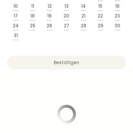
---
---
10
11
12
13
14
15
16
---
---
---
---
---
---
---
17
18
19
20
21
22
23
---
---
---
---
---
---
---
24
25
26
27
28
29
30
---
---
---
---
---
---
---
31
---
Bestätigen