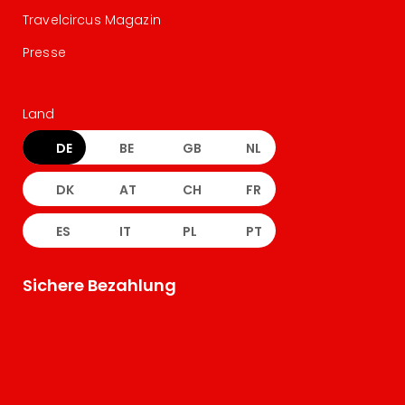
Travelcircus Magazin
Presse
Land
DE
BE
GB
NL
DK
AT
CH
FR
ES
IT
PL
PT
Sichere Bezahlung