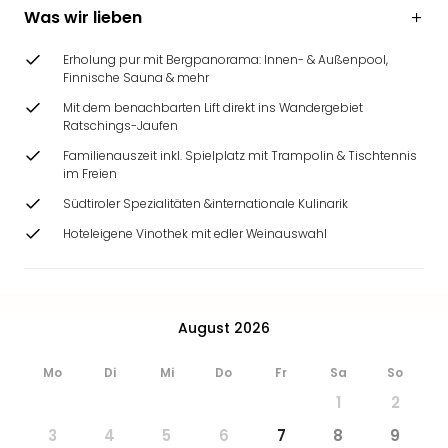
Was wir lieben
Erholung pur mit Bergpanorama: Innen- & Außenpool,
Finnische Sauna & mehr
Mit dem benachbarten Lift direkt ins Wandergebiet
Ratschings-Jaufen
Familienauszeit inkl. Spielplatz mit Trampolin & Tischtennis
im Freien
Südtiroler Spezialitäten &internationale Kulinarik
Hoteleigene Vinothek mit edler Weinauswahl
August 2026
Mo
Di
Mi
Do
Fr
Sa
So
1
2
3
4
5
6
7
8
9