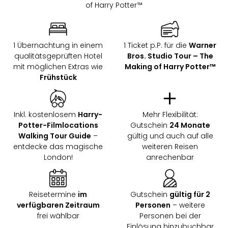
of Harry Potter™
1 Übernachtung in einem
1 Ticket p.P. für die
Warner
qualitätsgeprüften Hotel
Bros. Studio Tour – The
mit möglichen Extras wie
Making of Harry Potter™
Frühstück
Inkl. kostenlosem
Harry-
Mehr Flexibilität:
Potter-Filmlocations
Gutschein
24 Monate
Walking Tour Guide
–
gültig und auch auf alle
entdecke das magische
weiteren Reisen
London!
anrechenbar
Reisetermine
im
Gutschein
gültig für 2
verfügbaren Zeitraum
Personen
– weitere
frei wählbar
Personen bei der
Einlösung hinzubuchbar