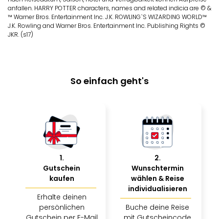
anfallen. HARRY POTTER characters, names and related indicia are © &
™ Warner Bros. Entertainment Inc. J.K. ROWLING`S WIZARDING WORLD™
J.K. Rowling and Warner Bros. Entertainment Inc. Publishing Rights ©
JKR. (s17)
So einfach geht's
1
.
2
.
Gutschein
Wunschtermin
kaufen
wählen & Reise
individualisieren
Erhalte deinen
persönlichen
Buche deine Reise
Gutschein per E-Mail
mit Gutscheincode