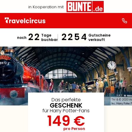
in Kooperation mit
2
2
2
2
5
4
Tage
Gutscheine
noch
buchbar
verkauft
Das perfekte
GESCHENK
für Harry Potter-Fans
149 €
pro Person