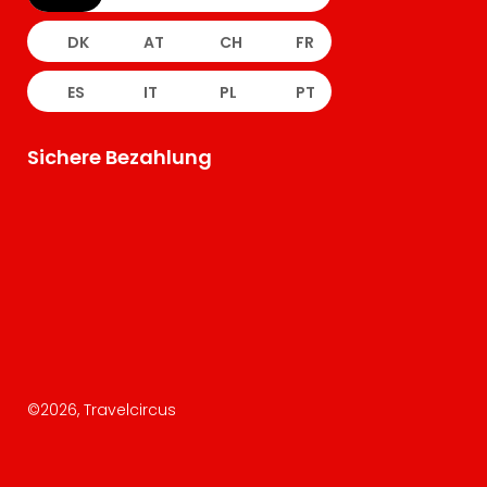
DK
AT
CH
FR
ES
IT
PL
PT
Sichere Bezahlung
©
2026
, Travelcircus