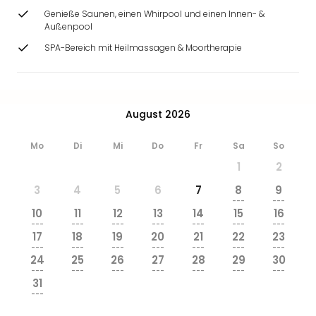
Genieße Saunen, einen Whirpool und einen Innen- &
Außenpool
SPA-Bereich mit Heilmassagen & Moortherapie
August 2026
Mo
Di
Mi
Do
Fr
Sa
So
1
2
3
4
5
6
7
8
9
---
---
10
11
12
13
14
15
16
---
---
---
---
---
---
---
17
18
19
20
21
22
23
---
---
---
---
---
---
---
24
25
26
27
28
29
30
---
---
---
---
---
---
---
31
---