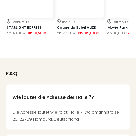
Bochum, DE
Berlin, DE
Bottrop, DE
STARLIGHT EXPRESS
Cirque du Soleil ALIZÉ
Movie Park Ge
ab
149,00 €
ab
111,50 €
ab
137,00 €
ab
109,00 €
ab
98,00 €
ab
7
FAQ
Wie lautet die Adresse der Halle 7?
Die Adresse lautet wie folgt: Halle 7, Waidmannstraße
26, 22769 Hamburg, Deutschland