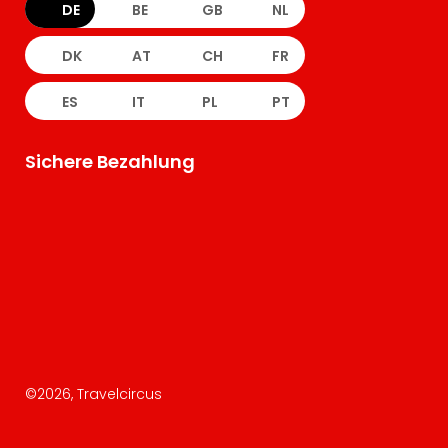
DE
BE
GB
NL
DK
AT
CH
FR
ES
IT
PL
PT
Sichere Bezahlung
©
2026
, Travelcircus