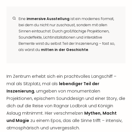
Eine
immersive Ausstellung
ist ein modernes Format,
bei dem du nicht nur zuschaust, sondern mit allen
Sinnen eintauchst. Durch großflächige Projektionen,
Soundeffekte, Lichtinstallationen und interaktive
Elemente wirst du selbst Teil der Inszenierung – fast so,
als wärst du
mitten in der Geschichte
.
Im Zentrum erhebt sich ein prachtvolles Langschiff –
mal als Sitzplatz, mal als
lebendiger Teil der
Inszenierung
, umgeben von monumentalen
Projektionen, epischem Sounddesign und einer Story, die
dich auf die Reise von Ragnar Lodbrok und Königin
Aslaug mitnimmt. Hier verschmelzen
Mythen, Macht
und Magie
zu einem Epos, das alle Sinne trifft – intensiv,
atmosphärisch und unvergesslich.