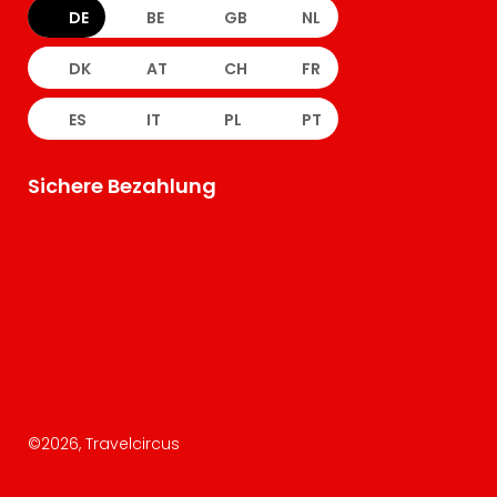
DE
BE
GB
NL
DK
AT
CH
FR
ES
IT
PL
PT
Sichere Bezahlung
©
2026
, Travelcircus