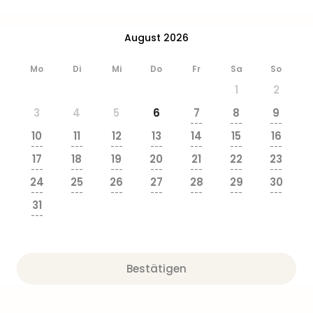
August 2026
Mo
Di
Mi
Do
Fr
Sa
So
1
2
3
4
5
6
7
8
9
---
---
---
10
11
12
13
14
15
16
---
---
---
---
---
---
---
17
18
19
20
21
22
23
---
---
---
---
---
---
---
24
25
26
27
28
29
30
---
---
---
---
---
---
---
31
---
Bestätigen