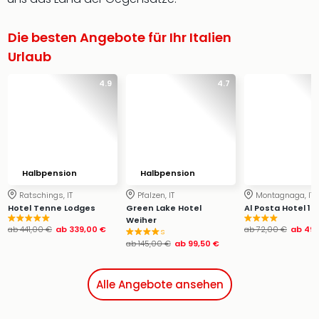
Die besten Angebote für Ihr Italien
Urlaub
4.9
4.7
Halbpension
Halbpension
Ratschings, IT
Pfalzen, IT
Montagnaga, IT
Hotel Tenne Lodges
Green Lake Hotel
Al Posta Hotel 18
Weiher
ab
441,00 €
ab
339,00 €
ab
72,00 €
ab
49,
s
ab
145,00 €
ab
99,50 €
Alle Angebote ansehen