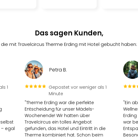
Das sagen Kunden,
die mit Travelcircus Therme Erding mit Hotel gebucht haben:
Petra B.
ls 1
Gepostet vor weniger als 1
Minute
"Therme Erding war die perfekte
"Ein a
g
Entscheidung für unser Mädels-
Welln
Wochenende! Wir hatten über
Erding
selbst
Travelcircus ein tolles Angebot
war be
i – egal
gefunden, das Hotel und Eintritt in die
Entspa
Therme kombiniert hat. Schon beim
Besond