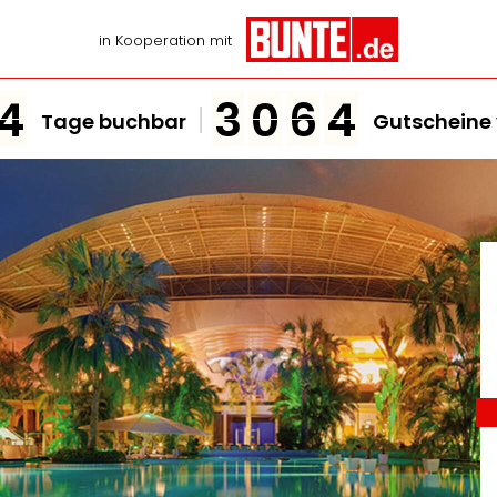
in Kooperation mit
4
3
0
6
4
Tage buchbar
Gutscheine 