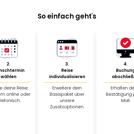
So einfach geht's
2
.
3
.
4
.
nschtermin
Reise
Buchun
wählen
individualisieren
abschlie
e deine Reise
Erweitere dein
Erhalten d
m online oder
Basispaket über
Bestätigung 
elefonisch.
unsere
Mail.
Zusatzoptionen.