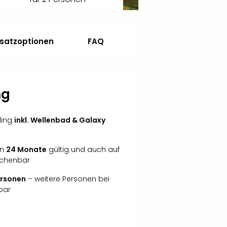
satzoptionen
FAQ
ng
ding
inkl. Wellenbad & Galaxy
in
24 Monate
gültig und auch auf
echenbar
Personen
– weitere Personen bei
bar