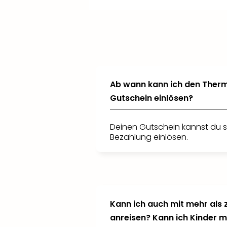
+
+
+
Verlängere
Füge
Erweitere
weitere Wellnessfans
dein Ticket und mach
deinen Aufenthalt und
hinzu
wähle aus
mehr aus deinem Besuch in der
und profitiere von
weiteren Hotels oder
attraktiven
Therme Erding – mit Sauna-Zugang
Zimmerkategorien
Kinderkonditionen
.
.
oder einem Mehrtagesticket.
Ab wann kann ich den Therm
Gutschein einlösen?
Deinen Gutschein kannst du s
Bezahlung einlösen.
Kann ich auch mit mehr als
anreisen? Kann ich Kinder 