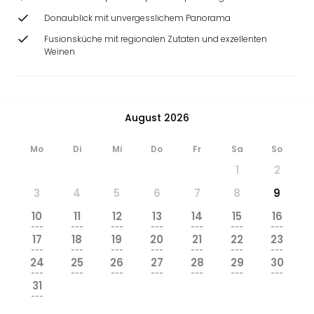
Donaublick mit unvergesslichem Panorama
Fusionsküche mit regionalen Zutaten und exzellenten
Weinen
August 2026
Mo
Di
Mi
Do
Fr
Sa
So
1
2
3
4
5
6
7
8
9
10
11
12
13
14
15
16
---
---
---
---
---
---
---
17
18
19
20
21
22
23
---
---
---
---
---
---
---
24
25
26
27
28
29
30
---
---
---
---
---
---
---
31
---