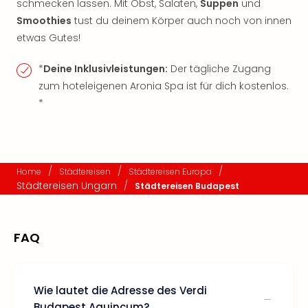
schmecken lassen. Mit Obst, Salaten,
Suppen
und
Smoothies
tust du deinem Körper auch noch von innen
etwas Gutes!
*
Deine Inklusivleistungen:
Der tägliche Zugang
zum hoteleigenen Aronia Spa ist für dich kostenlos.
*
/
/
/
Home
Städtereisen
Städtereisen Europa
Städtereisen Ungarn
/
Städtereisen Budapest
FAQ
Wie lautet die Adresse des Verdi
Budapest Aquincum?