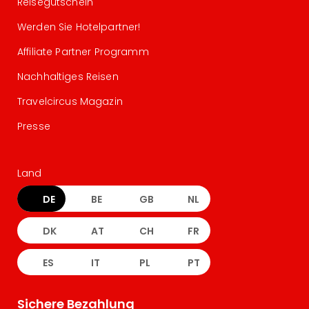
Reisegutschein
Werden Sie Hotelpartner!
Affiliate Partner Programm
Nachhaltiges Reisen
Travelcircus Magazin
Presse
Land
DE
BE
GB
NL
DK
AT
CH
FR
ES
IT
PL
PT
Sichere Bezahlung