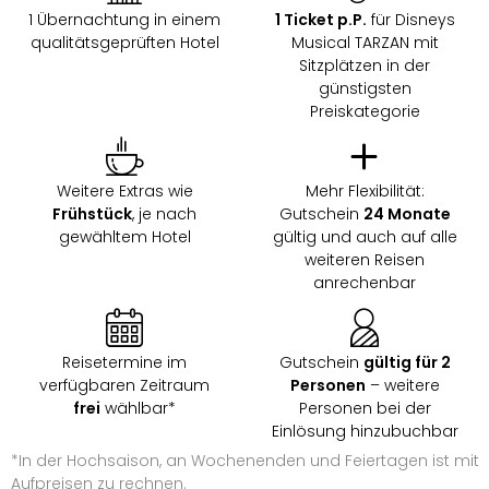
1 Übernachtung in einem
1 Ticket p.P.
für Disneys
qualitätsgeprüften Hotel
Musical TARZAN mit
Sitzplätzen in der
günstigsten
Preiskategorie
Weitere Extras wie
Mehr Flexibilität:
Frühstück
, je nach
Gutschein
24 Monate
gewähltem Hotel
gültig und auch auf alle
weiteren Reisen
anrechenbar
Reisetermine im
Gutschein
gültig für 2
verfügbaren Zeitraum
Personen
– weitere
frei
wählbar*
Personen bei der
Einlösung hinzubuchbar
*In der Hochsaison, an Wochenenden und Feiertagen ist mit
Aufpreisen zu rechnen.