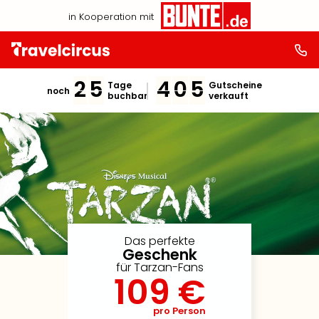
in Kooperation mit
2
5
4
0
5
Tage
Gutscheine
noch
buchbar
verkauft
Das perfekte
Geschenk
für Tarzan-Fans
109 €
pro Person