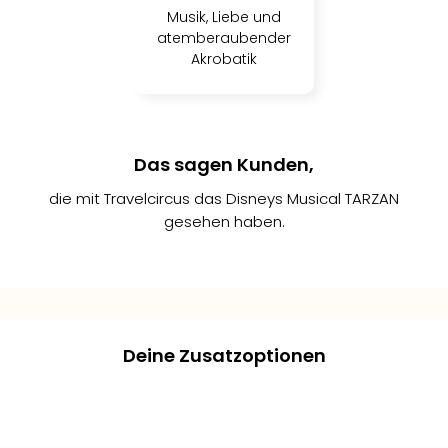
Musik, Liebe und
atemberaubender
Akrobatik
Das sagen Kunden,
die mit Travelcircus das Disneys Musical TARZAN
gesehen haben.
Valerie
Sandra
Daniel L.
er
D.
M.
2
Deine Zusatzoptionen
Gepostet
Gepostet
Gepostet
ionen
vor
vor
vor
6
6
/5
/5
weniger
weniger
weniger
edene
llent
 gut
+
+
+
als 1
als 1
als 1
ende
Minute
Minute
Minute