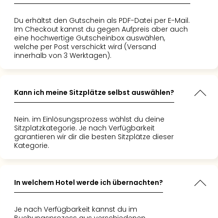
ch kann es
ion noch
nd Klein!"
rde!"
Du erhältst den Gutschein als PDF-Datei per E-Mail.
!"
Im Checkout kannst du gegen Aufpreis aber auch
eine hochwertige Gutscheinbox auswählen,
welche per Post verschickt wird (Versand
innerhalb von 3 Werktagen).
Kann ich meine Sitzplätze selbst auswählen?
Nein. im Einlösungsprozess wählst du deine
Sitzplatzkategorie. Je nach Verfügbarkeit
garantieren wir dir die besten Sitzplätze dieser
Kategorie.
In welchem Hotel werde ich übernachten?
Je nach Verfügbarkeit kannst du im