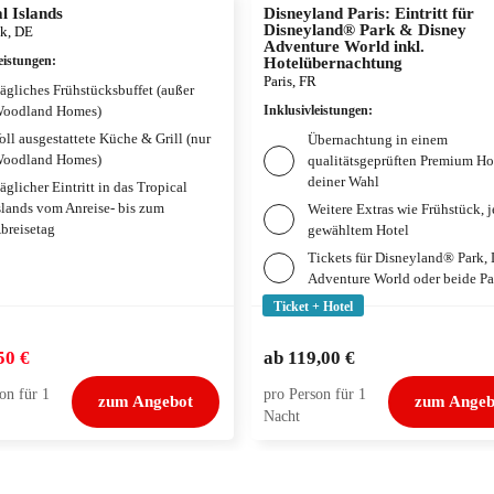
l Islands
Disneyland Paris: Eintritt für
Disneyland® Park & Disney
k, DE
Adventure World inkl.
eistungen
:
Hotelübernachtung
Paris, FR
ägliches Frühstücksbuffet (außer
oodland Homes)
Inklusivleistungen
:
oll ausgestattete Küche & Grill (nur
Übernachtung in einem
oodland Homes)
qualitätsgeprüften Premium Ho
deiner Wahl
äglicher Eintritt in das Tropical
slands vom Anreise- bis zum
Weitere Extras wie Frühstück, 
breisetag
gewähltem Hotel
Tickets für Disneyland® Park,
Adventure World oder beide Pa
Ticket + Hotel
50 €
ab
119,00 €
on für 1
pro Person für 1
zum Angebot
zum Angeb
Nacht