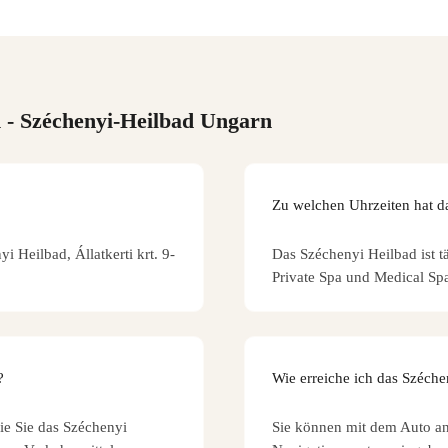
n
- Széchenyi-Heilbad Ungarn
Zu welchen Uhrzeiten hat d
i Heilbad, Állatkerti krt. 9-
Das Széchenyi Heilbad ist t
Private Spa und Medical Sp
?
Wie erreiche ich das Széch
wie Sie das Széchenyi
Sie können mit dem Auto an