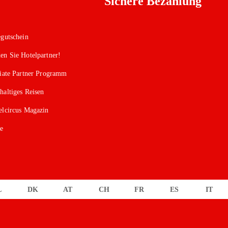
Sichere Bezahlung
egutschein
en Sie Hotelpartner!
liate Partner Programm
haltiges Reisen
elcircus Magazin
se
L
DK
AT
CH
FR
ES
IT