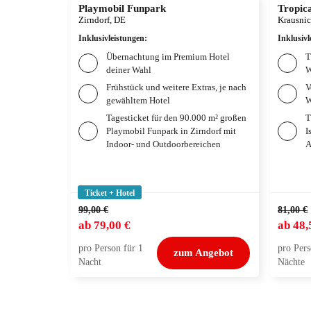
Playmobil Funpark
Tropica
Zirndorf, DE
Krausnic
Inklusivleistungen
:
Inklusivl
Übernachtung im Premium Hotel
T
deiner Wahl
W
Frühstück und weitere Extras, je nach
V
gewähltem Hotel
W
Tagesticket für den 90.000 m² großen
T
Playmobil Funpark in Zirndorf mit
I
Indoor- und Outdoorbereichen
A
Ticket + Hotel
99,00 €
81,00 €
ab
79,00 €
ab
48,
pro Person für 1
pro Pers
zum Angebot
Nacht
Nächte