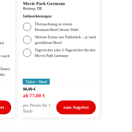
Movie Park Germany
Therme Erd
Bottrop, DE
München, DE
Inklusivleistungen
:
Inklusivleistun
Übernachtung in einem
Übernac
Premium Hotel deiner Wahl
Premium
Weitere Extras wie Frühstück – je nach
Frühstü
gewähltem Hotel
gewählt
tel
Tagesticket oder 2-Tagesticket für den
Tagesti
Movie Park Germany
je nach
 Disney
rks
Ticket + Hotel
Ticket + Hotel
98,00 €
132,00 €
ab
77,00 €
ab
99,00 €
pro Person für 1
pro Person für
ot
zum Angebot
Nacht
Nacht