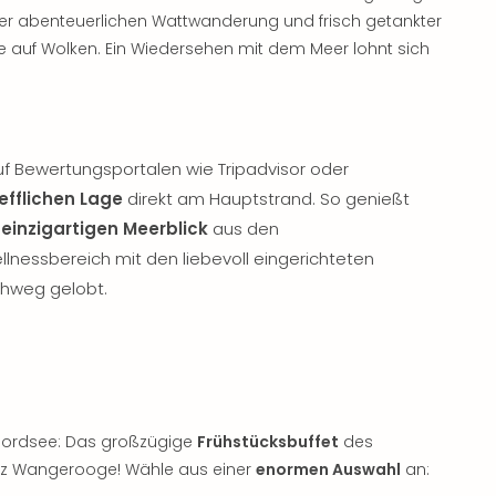
ner abenteuerlichen Wattwanderung und frisch getankter
ie auf Wolken. Ein Wiedersehen mit dem Meer lohnt sich
 Bewertungsportalen wie Tripadvisor oder
efflichen Lage
direkt am Hauptstrand. So genießt
n
einzigartigen Meerblick
aus den
lnessbereich mit den liebevoll eingerichteten
hweg gelobt.
r Nordsee: Das großzügige
Frühstücksbuffet
des
anz Wangerooge! Wähle aus einer
enormen Auswahl
an: