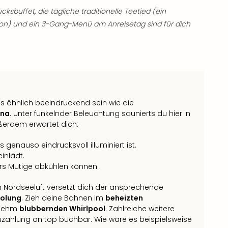
ksbuffet, die tägliche traditionelle Teetied (ein
son) und ein 3-Gang-Menü am Anreisetag sind für dich
ähnlich beeindruckend sein wie die
una
. Unter funkelnder Beleuchtung saunierts du hier in
ßerdem erwartet dich:
enauso eindrucksvoll illuminiert ist.
inlädt.
rs Mutige abkühlen können.
n Nordseeluft versetzt dich der ansprechende
holung
. Zieh deine Bahnen im
beheizten
enehm
blubbernden Whirlpool
. Zahlreiche weitere
uzahlung on top buchbar. Wie wäre es beispielsweise