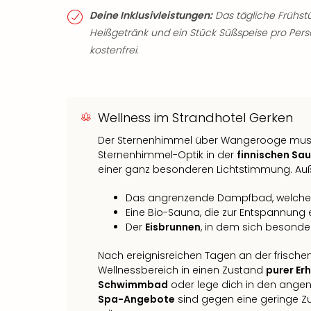
Deine Inklusivleistungen:
Das tägliche Frühstüc
Heißgetränk und ein Stück Süßspeise pro Per
kostenfrei.
Wellness im Strandhotel Gerken
Der Sternenhimmel über Wangerooge muss 
Sternenhimmel-Optik in der
finnischen Sa
einer ganz besonderen Lichtstimmung. Au
Das angrenzende Dampfbad, welches g
Eine Bio-Sauna, die zur Entspannung e
Der
Eisbrunnen
, in dem sich besonde
Nach ereignisreichen Tagen an der frische
Wellnessbereich in einen Zustand
purer Er
Schwimmbad
oder lege dich in den ang
Spa-Angebote
sind gegen eine geringe Z