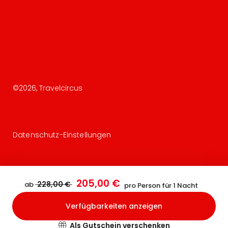
©
2026
, Travelcircus
Datenschutz-Einstellungen
205,00 €
228,00 €
ab
pro Person für 1 Nacht
Verfügbarkeiten anzeigen
Bestätigen
Als Gutschein verschenken