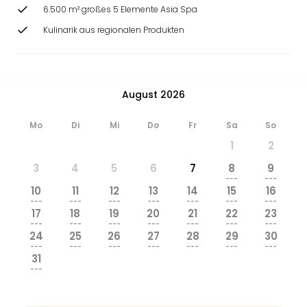
6.500 m² großes 5 Elemente Asia Spa
Kulinarik aus regionalen Produkten
August 2026
Mo
Di
Mi
Do
Fr
Sa
So
1
2
3
4
5
6
7
8
9
---
---
10
11
12
13
14
15
16
---
---
---
---
---
---
---
17
18
19
20
21
22
23
---
---
---
---
---
---
---
24
25
26
27
28
29
30
---
---
---
---
---
---
---
31
---