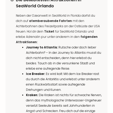
SeaWorld Orlando
Neben der Ozeanwelt in SeaWorld in Florida darfst du
dich auf
atemberaubende Fahrten
mit den
Achterbahnen des Freizeitparks an der Ostküste der USA
freuen. Hol dir dein
Ticket
für SeaWorld Orlando und
erlebe Adrenalin pur unter anderem in den
folgenden
Attraktionen:
Journey to Atlantis:
Rutsche oder doch lieber
Achterbahn? – In der Journey to Atlantis musst du
dich nicht entscheiden, denn hier erlebst du
beides. Tauch ab in die versunkene Stadt und
erlebe eine aufregende Reise.
Ice Breaker:
Es wird kalt: Mit dem Ice Breaker rast
du durch die Antarktis und erlebst unter anderem
einen Rückwärtsstart sowie aufregende
Drehungen und Kurven.
Kraken:
Die Kraken ist nichts für schwache Nerven,
denn das mythologische Unterwasser-Ungeheuer
versetzt Seeleute bereits seit Jahrhunderten in
Angst und Schrecken. Freu dich auf die einzige