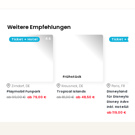
Weitere Empfehlungen
4.6
Ticket + Hotel
Ticket + Hot
Frühstück
Zirndorf, DE
Krausnick, DE
Paris, FR
Playmobil Funpark
Tropical Islands
Disneyland Paris
für Disneyland
ab
99,00 €
ab
79,00 €
ab
81,00 €
ab
48,50 €
Disney Advent
inkl. Hotelübe
ab
119,00 €