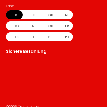
Land
DE
BE
GB
NL
DK
AT
CH
FR
ES
IT
PL
PT
Sichere Bezahlung
©
2026
, Travelcircus