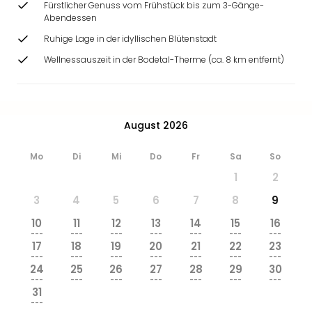
Fürstlicher Genuss vom Frühstück bis zum 3-Gänge-
Abendessen
Ruhige Lage in der idyllischen Blütenstadt
Wellnessauszeit in der Bodetal-Therme (ca. 8 km entfernt)
August 2026
Mo
Di
Mi
Do
Fr
Sa
So
1
2
3
4
5
6
7
8
9
10
11
12
13
14
15
16
---
---
---
---
---
---
---
17
18
19
20
21
22
23
---
---
---
---
---
---
---
24
25
26
27
28
29
30
---
---
---
---
---
---
---
31
---