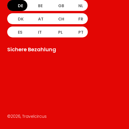
DE
BE
GB
NL
DK
AT
CH
FR
ES
IT
PL
PT
Sichere Bezahlung
©
2026
, Travelcircus