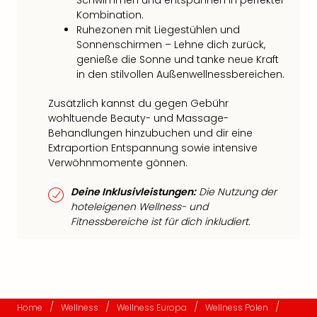
Schwimmen und entspannen in perfekter
Kombination.
Ruhezonen mit Liegestühlen und
Sonnenschirmen – Lehne dich zurück,
genieße die Sonne und tanke neue Kraft
in den stilvollen Außenwellnessbereichen.
Zusätzlich kannst du gegen Gebühr
wohltuende Beauty- und Massage-
Behandlungen hinzubuchen und dir eine
Extraportion Entspannung sowie intensive
Verwöhnmomente gönnen.
Deine Inklusivleistungen:
Die Nutzung der
hoteleigenen Wellness- und
Fitnessbereiche ist für dich inkludiert.
/
/
/
/
Home
Wellness
Wellness Europa
Wellness Polen