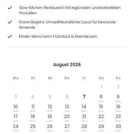
Slow-Kitchen: Restaurant mit regionalen, unverarbeiteten
Produkten
Grüne Eleganz: Umweltfreundlicher Luxus für bewusste
Reisende
Kinder-Menü beim Frühstück & Abendessen
August 2026
Mo
Di
Mi
Do
Fr
Sa
So
1
2
3
4
5
6
7
8
9
---
---
10
11
12
13
14
15
16
---
---
---
---
---
---
---
17
18
19
20
21
22
23
---
---
---
---
---
---
---
24
25
26
27
28
29
30
---
---
---
---
---
---
---