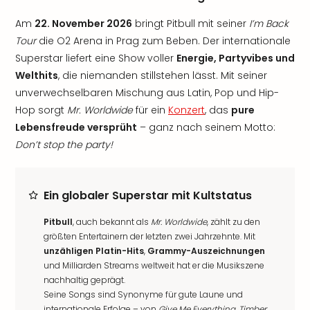
Am
22. November 2026
bringt Pitbull mit seiner
I’m Back
Tour
die O2 Arena in Prag zum Beben. Der internationale
Superstar liefert eine Show voller
Energie, Partyvibes und
Welthits
, die niemanden stillstehen lässt. Mit seiner
unverwechselbaren Mischung aus Latin, Pop und Hip-
Hop sorgt
Mr. Worldwide
für ein
Konzert
, das
pure
Lebensfreude versprüht
– ganz nach seinem Motto:
Don’t stop the party!
Ein globaler Superstar mit Kultstatus
Pitbull
, auch bekannt als
Mr. Worldwide
, zählt zu den
größten Entertainern der letzten zwei Jahrzehnte. Mit
unzähligen Platin-Hits
,
Grammy-Auszeichnungen
und Milliarden Streams weltweit hat er die Musikszene
nachhaltig geprägt.
Seine Songs sind Synonyme für gute Laune und
internationale Erfolge – von
Give Me Everything
,
Timber
,