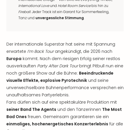
International Love
und
Hotel Room Service
bis hin zu
Fireball
. Jeder Track ist ein Garant für Sommerfeeling,
Tanz und
unvergessliche Stimmung
.
Der internationale Superstar hat seine mit Spannung
erwartete
I’m Back Tour
angekündigt, die 2026 nach
Europa
kommt. Nach dem riesigen Erfolg seiner restlos
ausverkauften
Party After Dark Tour
bringt Pitbull nun eine
noch größere Show auf die Bühne:
Beeindruckende
visuelle Effekte, explosive Pyrotechnik
und seine
unverwechselbare Bühnenperformance versprechen ein
unaufhaltsames Partyerlebnis.
Fans dürfen sich auf eine spektakuläre Produktion mit
seiner Band The Agents
und den Tänzerinnen
The Most
Bad Ones
freuen. Gemeinsam garantieren sie ein
einmaliges, hochenergetisches Konzerterlebnis
für alle