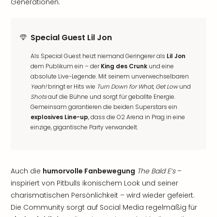
Generationen.
Special Guest Lil Jon
Als Special Guest heizt niemand Geringerer als
Lil Jon
dem Publikum ein – der
King des Crunk
und eine
absolute Live-Legende. Mit seinem unverwechselbaren
Yeah!
bringt er Hits wie
Turn Down for What
,
Get Low
und
Shots
auf die Bühne und sorgt für geballte Energie.
Gemeinsam garantieren die beiden Superstars ein
explosives Line-up
, dass die O2 Arena in Prag in eine
einzige, gigantische Party verwandelt.
Auch die
humorvolle Fanbewegung
The Bald E’s
–
inspiriert von Pitbulls ikonischem Look und seiner
charismatischen Persönlichkeit – wird wieder gefeiert.
Die Community sorgt auf Social Media regelmäßig für