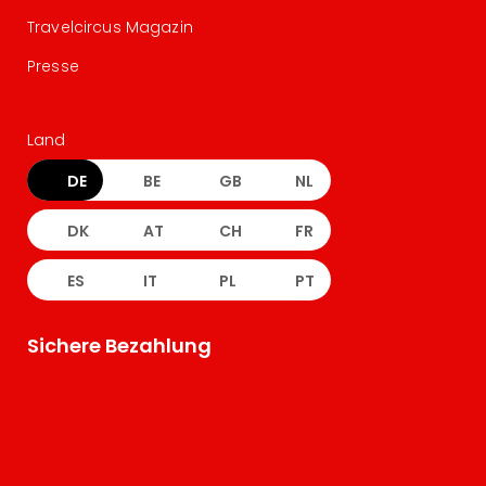
Travelcircus Magazin
Presse
Land
DE
BE
GB
NL
DK
AT
CH
FR
ES
IT
PL
PT
Sichere Bezahlung