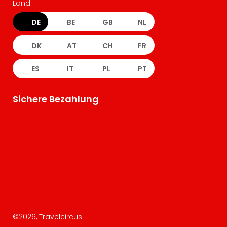
Land
DE
BE
GB
NL
DK
AT
CH
FR
ES
IT
PL
PT
Sichere Bezahlung
©
2026
, Travelcircus