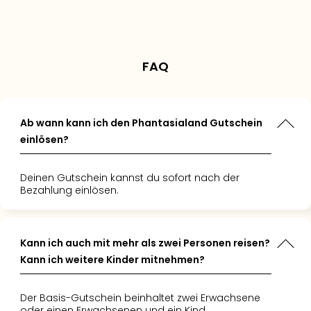
en für Kinder
ategorien
tparkspaß!
.
.
Angebot gerade an
land. Der
hr einen
rks für uns
 es geliebt
 über
Super für
s war es
us im
urlaub."
s
land
FAQ
 mal aus
! Es hat
hnten
r geklappt
 raus zu
Hotel war
Gerne
d meine
Ab wann kann ich den Phantasialand Gutschein
war
einlösen?
!"
Deinen Gutschein kannst du sofort nach der
Bezahlung einlösen.
Kann ich auch mit mehr als zwei Personen reisen?
Kann ich weitere Kinder mitnehmen?
Der Basis-Gutschein beinhaltet zwei Erwachsene
oder einen Erwachsenen und ein Kind.