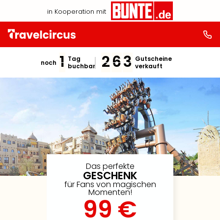
in Kooperation mit
1
2
6
3
Tag
Gutscheine
noch
buchbar
verkauft
Das perfekte
GESCHENK
für Fans von magischen
Momenten!
99 €