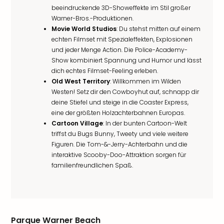
beeindruckende 3D-Showeffekte im Stil großer
Warner-Bros.-Produktionen.
Movie World Studios
: Du stehst mitten auf einem
echten Filmset mit Spezialeffekten, Explosionen
und jeder Menge Action. Die Police-Academy-
Show kombiniert Spannung und Humor und lässt
dich echtes Filmset-Feeling erleben.
Old West Territory
: Willkommen im Wilden
Westen! Setz dir den Cowboyhut auf, schnapp dir
deine Stiefel und steige in die Coaster Express,
eine der größten Holzachterbahnen Europas.
Cartoon Village
: In der bunten Cartoon-Welt
triffst du Bugs Bunny, Tweety und viele weitere
Figuren. Die Tom-&-Jerry-Achterbahn und die
interaktive Scooby-Doo-Attraktion sorgen für
familienfreundlichen Spaß.
Parque Warner Beach