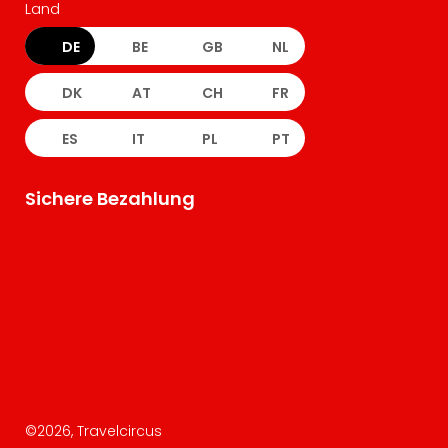
Land
DE
BE
GB
NL
DK
AT
CH
FR
ES
IT
PL
PT
Sichere Bezahlung
©
2026
, Travelcircus