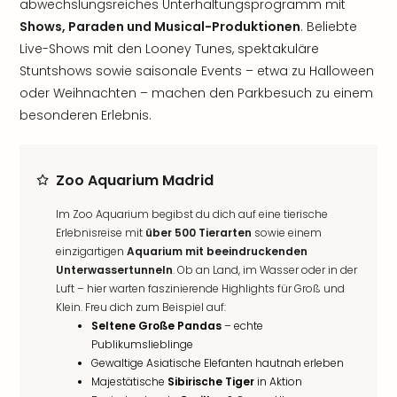
abwechslungsreiches Unterhaltungsprogramm mit
Shows, Paraden und Musical-Produktionen
. Beliebte
Live-Shows mit den Looney Tunes, spektakuläre
Stuntshows sowie saisonale Events – etwa zu Halloween
oder Weihnachten – machen den Parkbesuch zu einem
besonderen Erlebnis.
Zoo Aquarium Madrid
Im Zoo Aquarium begibst du dich auf eine tierische
Erlebnisreise mit
über 500 Tierarten
sowie einem
einzigartigen
Aquarium mit beeindruckenden
Unterwassertunneln
. Ob an Land, im Wasser oder in der
Luft – hier warten faszinierende Highlights für Groß und
Klein. Freu dich zum Beispiel auf:
Seltene Große Pandas
– echte
Publikumslieblinge
Gewaltige Asiatische Elefanten hautnah erleben
Majestätische
Sibirische Tiger
in Aktion