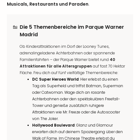
Musicals, Restaurants und Paraden
.
Die 5 Themenbereiche im Parque Warner
Madrid
Ob Kinderattraktionen im Dorf der Looney Tunes,
adrenalingeladene Achterbahnen oder spannende
Familienfahrten – der Parque Warner bietet rund
40
Attraktionen für alle Altersgruppen
auf fast 70 Hektar
Fläche. Freu dich auf fünf vielfältige Themenbereiche:
DC Super Heroes World
: Hier erlebst du einen
Tag als Superheld und triffst Batman, Superman
oder Catwoman. Wage dich an rasante
Achterbahnen oder den spektakulären Freefall-
Tower und genieße zusätzlich ruhigere
Attraktionen wie Mr. Freeze oder die Autoscooter
von The Joker.
Hollywood Boulevard
: Glanz und Glamour
erwarten dich auf deinem Spaziergang über den
Walk of Fame. Im Chinese Theatre erlebst du