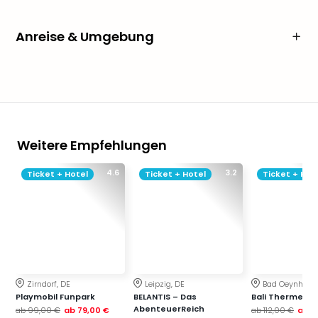
Anreise & Umgebung
Weitere Empfehlungen
4.6
3.2
Ticket + Hotel
Ticket + Hotel
Ticket + Hot
Zirndorf, DE
Leipzig, DE
Bad Oeynhaus
Playmobil Funpark
BELANTIS – Das
Bali Therme
AbenteuerReich
ab
99,00 €
ab
79,00 €
ab
112,00 €
ab
8