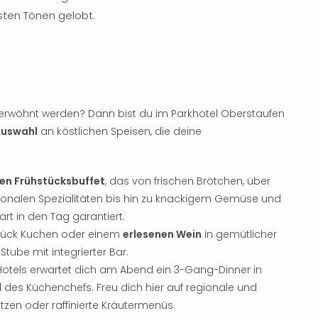
sten Tönen gelobt.
verwöhnt werden? Dann bist du im Parkhotel Oberstaufen
 Auswahl
an köstlichen Speisen, die deine
gen Frühstücksbuffet
, das von frischen Brötchen, über
ionalen Spezialitäten bis hin zu knackigem Gemüse und
rt in den Tag garantiert.
Stück Kuchen oder einem
erlesenen Wein
in gemütlicher
tube mit integrierter Bar.
otels erwartet dich am Abend ein 3-Gang-Dinner in
des Küchenchefs. Freu dich hier auf regionale und
tzen oder raffinierte Kräutermenüs.