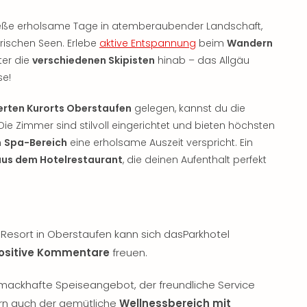
enieße erholsame Tage in atemberaubender Landschaft,
ischen Seen. Erlebe
aktive Entspannung
beim
Wandern
er die
verschiedenen Skipisten
hinab – das Allgäu
se!
ierten Kurorts Oberstaufen
gelegen, kannst du die
ie Zimmer sind stilvoll eingerichtet und bieten höchsten
n
Spa-Bereich
eine erholsame Auszeit verspricht. Ein
aus dem Hotelrestaurant
, die deinen Aufenthalt perfekt
s Resort in Oberstaufen kann sich dasParkhotel
positive Kommentare
freuen.
mackhafte Speiseangebot, der freundliche Service
ern auch der gemütliche
Wellnessbereich mit