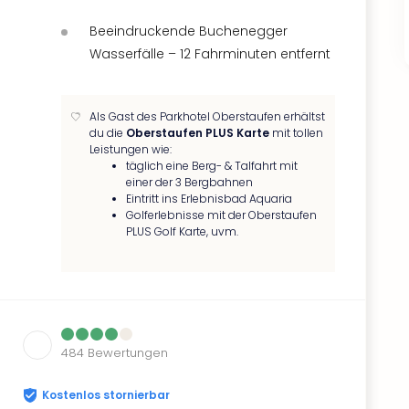
Beeindruckende Buchenegger
Wasserfälle – 12 Fahrminuten entfernt
Als Gast des Parkhotel Oberstaufen erhältst
du die
Oberstaufen PLUS Karte
mit tollen
Leistungen wie:
täglich eine Berg- & Talfahrt mit
einer der 3 Bergbahnen
Eintritt ins Erlebnisbad Aquaria
Golferlebnisse mit der Oberstaufen
PLUS Golf Karte, uvm.
484
Bewertungen
Kostenlos stornierbar