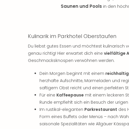
Saunen und Pools
in den höch
Kulinarik im Parkhotel Oberstaufen
Du liebst gutes Essen und möchtest kulinarisch 
genau richtig! Hier erwartet dich eine
vielfältige
Geschmacksknospen verwöhnen werden.
Dein Morgen beginnt mit einem
reichhalti
herzhafte Aufschnitte, Marmeladen und reg
saftigem Obst reicht und einen perfekten Sta
Für eine
Kaffeepause
mit einem leckeren 
Runde empfiehlt sich ein Besuch der urigen S
Im rustikal-eleganten
Parkrestaurant
des H
Form eines Buffets oder Menüs – nach Wahl 
saisonale Spezialitäten wie Allgäuer Kässpa