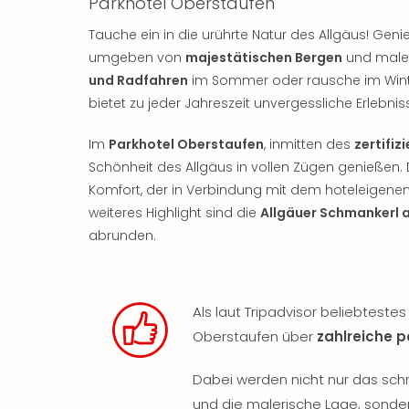
Parkhotel Oberstaufen
Tauche ein in die urührte Natur des Allgäus! G
umgeben von
majestätischen Bergen
und maler
und Radfahren
im Sommer oder rausche im Wint
bietet zu jeder Jahreszeit unvergessliche Erlebnis
Im
Parkhotel Oberstaufen
, inmitten des
zertifiz
Schönheit des Allgäus in vollen Zügen genießen. D
Komfort, der in Verbindung mit dem hoteleigene
weiteres Highlight sind die
Allgäuer Schmankerl 
abrunden.
Als laut Tripadvisor beliebteste
Oberstaufen über
zahlreiche 
Dabei werden nicht nur das sch
und die malerische Lage, sond