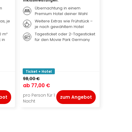
Inklusivleistungen
:
Inklusivleis
m
Übernachtung in einem
Übern
Premium Hotel deiner Wahl
Hotel 
as, je
Weitere Extras wie Frühstück –
Weiter
je nach gewähltem Hotel
nach 
0 m²
Tagesticket oder 2-Tagesticket
Ticket
 in
für den Movie Park Germany
Festsp
Ralswi
Ticket + Hotel
Ticket + Ho
98,00 €
115,00 €
ab
77,00 €
ab
91,50 
pro Person für 1
pro Person f
bot
zum Angebot
Nacht
Nacht