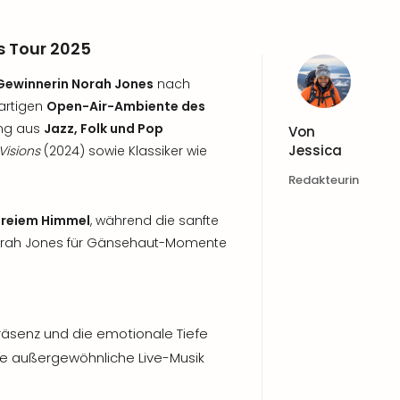
s Tour 2025
ewinnerin Norah Jones
nach
artigen
Open-Air-Ambiente des
ung aus
Jazz, Folk und Pop
Von
Jessica
Visions
(2024) sowie Klassiker wie
Redakteurin
freiem Himmel
, während die sanfte
Norah Jones für Gänsehaut-Momente
räsenz und die emotionale Tiefe
 die außergewöhnliche Live-Musik