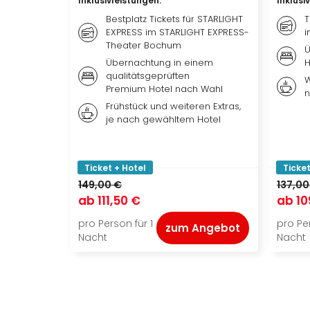
Inklusivleistungen
:
Inklusi
Bestplatz Tickets für STARLIGHT
T
EXPRESS im STARLIGHT EXPRESS-
i
Theater Bochum
Ü
Übernachtung in einem
H
qualitätsgeprüften
W
Premium Hotel nach Wahl
n
Frühstück und weiteren Extras,
je nach gewähltem Hotel
Ticket + Hotel
Ticket
149,00 €
137,00
ab
111,50 €
ab
10
pro Person für 1
pro Per
zum Angebot
Nacht
Nacht