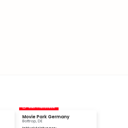
inkl. Frühstück
inkl. Frü
Movie Park Germany
Störtebeke
Bottrop, DE
Ralswiek, DE