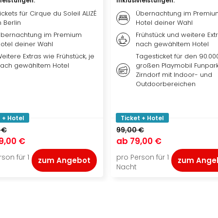
vleistungen
:
Inklusivleistungen
:
ickets für Cirque du Soleil ALIZÉ
Übernachtung im Premiu
n Berlin
Hotel deiner Wahl
bernachtung im Premium
Frühstück und weitere Extr
otel deiner Wahl
nach gewähltem Hotel
eitere Extras wie Frühstück, je
Tagesticket für den 90.00
ach gewähltem Hotel
großen Playmobil Funpark
Zirndorf mit Indoor- und
Outdoorbereichen
 + Hotel
Ticket + Hotel
 €
99,00 €
9,00 €
ab
79,00 €
son für 1
pro Person für 1
zum Angebot
zum Ange
Nacht