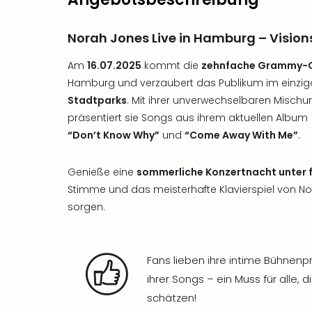
Norah Jones Live in Hamburg – Vision
Am
16.07.2025
kommt die
zehnfache Grammy-G
Hamburg und verzaubert das Publikum im einzig
Stadtparks
. Mit ihrer unverwechselbaren Misch
präsentiert sie Songs aus ihrem aktuellen Album
“Don’t Know Why”
und
“Come Away With Me”
.
Genieße eine
sommerliche Konzertnacht unter 
Stimme und das meisterhafte Klavierspiel von 
sorgen.
Fans lieben ihre intime Bühnenp
ihrer Songs – ein Muss für alle,
schätzen!