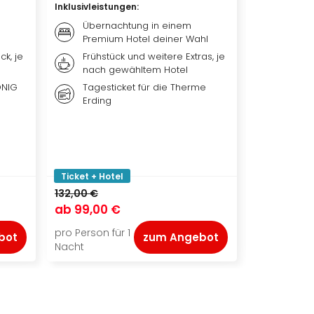
Inklusivleistungen
:
Inklusivleis
Übernachtung in einem
Bestpl
Premium Hotel deiner Wahl
EXPRES
Theat
ck, je
Frühstück und weitere Extras, je
nach gewähltem Hotel
Übern
qualit
ÖNIG
Tagesticket für die Therme
Premi
Erding
Frühst
je na
Ticket + Hotel
Ticket + Ho
132,00 €
149,00 €
ab
99,00 €
ab
111,50 
pro Person für 1
pro Person f
bot
zum Angebot
Nacht
Nacht