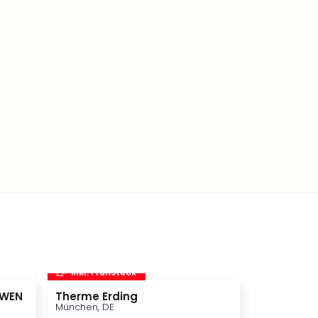
inkl. Frühstück
inkl. Frü
ÖWEN
Therme Erding
STARLIGHT
München, DE
Bochum, DE