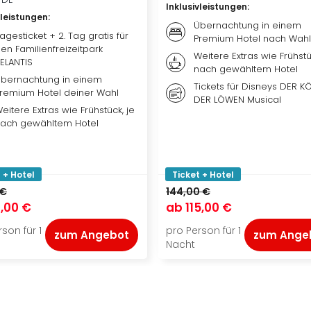
Inklusivleistungen
:
vleistungen
:
Übernachtung in einem
agesticket + 2. Tag gratis für
Premium Hotel nach Wahl
en Familienfreizeitpark
Weitere Extras wie Frühstü
ELANTIS
nach gewähltem Hotel
bernachtung in einem
Tickets für Disneys DER K
remium Hotel deiner Wahl
DER LÖWEN Musical
eitere Extras wie Frühstück, je
ach gewähltem Hotel
 + Hotel
Ticket + Hotel
 €
144,00 €
,00 €
ab
115,00 €
son für 1
pro Person für 1
zum Angebot
zum Ange
Nacht