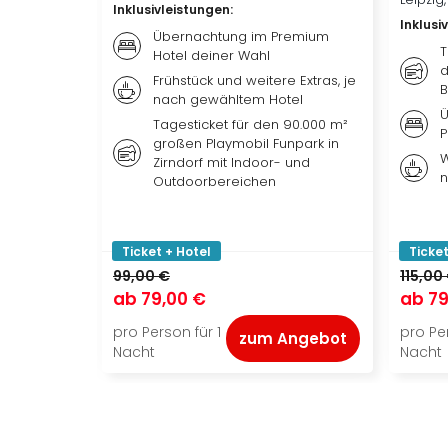
Inklusivleistungen
:
Inklusi
Übernachtung im Premium
T
Hotel deiner Wahl
d
Frühstück und weitere Extras, je
B
nach gewähltem Hotel
Ü
Tagesticket für den 90.000 m²
P
großen Playmobil Funpark in
W
Zirndorf mit Indoor- und
n
Outdoorbereichen
Ticket + Hotel
Ticket
99,00 €
115,00
ab
79,00 €
ab
79
pro Person für 1
pro Per
zum Angebot
Nacht
Nacht