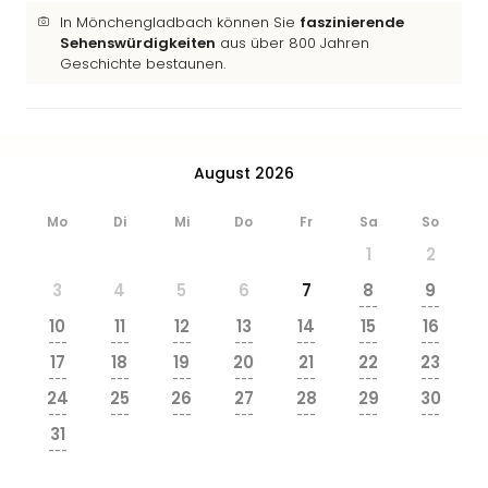
In Mönchengladbach können Sie
faszinierende
Sehenswürdigkeiten
aus über 800 Jahren
Geschichte bestaunen.
August 2026
Mo
Di
Mi
Do
Fr
Sa
So
1
2
3
4
5
6
7
8
9
---
---
10
11
12
13
14
15
16
---
---
---
---
---
---
---
17
18
19
20
21
22
23
---
---
---
---
---
---
---
24
25
26
27
28
29
30
---
---
---
---
---
---
---
31
---