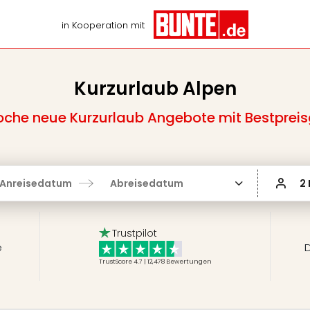
in Kooperation mit
Kurzurlaub Alpen
che neue Kurzurlaub Angebote mit Bestpreis
Anreisedatum
Abreisedatum
2
Trustpilot
e
D
TrustScore 4.7 | 12,478
Bewertungen