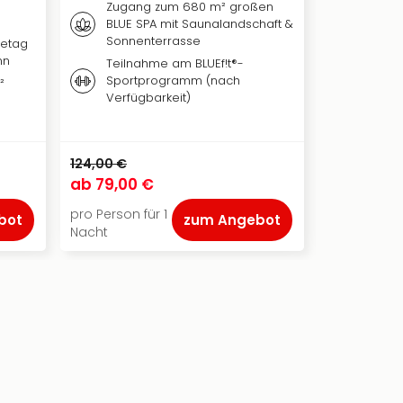
Frühs
Zugang zum 680 m² großen
Buffet
BLUE SPA mit Saunalandschaft &
Zugan
Sonnenterrasse
setag
Wellne
nn
Teilnahme am BLUEf!t®-
Panor
Sportprogramm (nach
²
Süßwa
Verfügbarkeit)
124,00 €
183,00 €
ab
79,00 €
ab
124,00
pro Person für 1
pro Person f
bot
zum Angebot
Nacht
Nacht