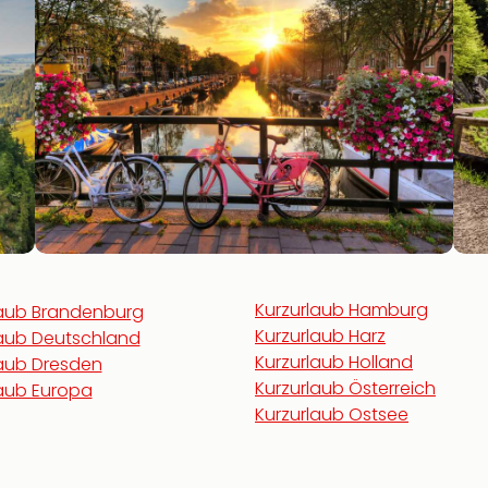
Kurzurlaub Hamburg
laub Brandenburg
Kurzurlaub Harz
laub Deutschland
Kurzurlaub Holland
laub Dresden
Kurzurlaub Österreich
laub Europa
Kurzurlaub Ostsee