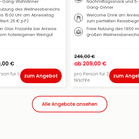
-Gang-Wahldinner
Nachmittagssnack und 5-
Gang-Dinner
utzung des Wellnessbereichs
is 15:00 Uhr am Abreisetag
Welcome Drink am Anrei
Wert: 25 € p.P.)
zum perfekten Reisebegi
in Glas Frizzante bei Anreise
Freie Nutzung des 1.850 m
om hoteleigenen Weingut
großen Wellnessbereichs
246,00 €
,00 €
ab
209,00 €
son für 1
pro Person für 2
zum Angebot
zum Ange
Nächte
Alle Angebote ansehen