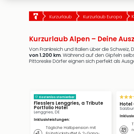
K
Kurzurlaub
Kurzurlaub Europa
Kurzurlaub Alpen – Deine Aus
Von Frankreich und Italien über die Schweiz,
von 1.200 km
. Während auf den Gipfeln selb
Pittoreske Dörfer eignen sich perfekt als Au
Kostenlos stornierbar
Flesslers Lenggries, a Tribute
Hotel
Portfolio Hotel
Salzbur
Lenggries, DE
Inklusi
Inklusivleistungen
:
T
Tägliche Halbpension mit
r
Frühstücksbuffet & 2-Gang-