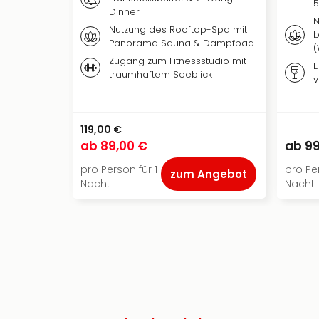
5
Dinner
N
Nutzung des Rooftop-Spa mit
b
Panorama Sauna & Dampfbad
(
Zugang zum Fitnessstudio mit
E
traumhaftem Seeblick
v
119,00 €
ab
89,00 €
ab
99
pro Person für 1
pro Per
zum Angebot
Nacht
Nacht