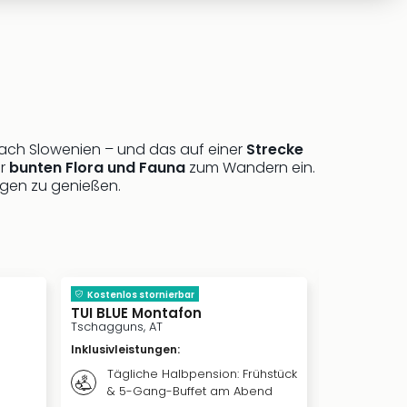
 nach Slowenien – und das auf einer
Strecke
er
bunten Flora und Fauna
zum Wandern ein.
ügen zu genießen.
inkl. Frü
s
Kostenlos stornierbar
TUI BLUE Montafon
Königshof 
Tschagguns, AT
Oberstauf
Oberstaufen
Inklusivleistungen
:
Inklusivleis
Tägliche Halbpension: Frühstück
Täglic
& 5-Gang-Buffet am Abend