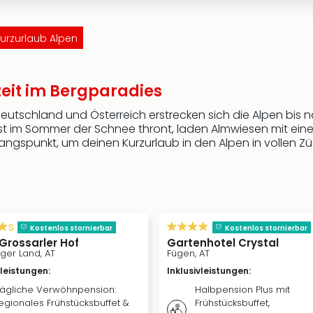
urzurlaub Alpen
zeit im Bergparadies
 Deutschland und Österreich erstrecken sich die Alpen bis
st im Sommer der Schnee thront, laden Almwiesen mit ein
sgangspunkt, um deinen Kurzurlaub in den Alpen in vollen Z
s
Kostenlos stornierbar
Kostenlos stornierbar
 Grossarler Hof
Gartenhotel Crystal
ger Land, AT
Fügen, AT
vleistungen
:
Inklusivleistungen
:
ägliche Verwöhnpension:
Halbpension Plus mit
egionales Frühstücksbuffet &
Frühstücksbuffet,