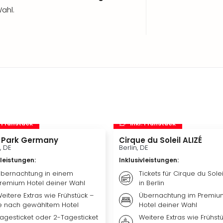
ahl.
. Frühstück
inkl. Frühstück
 Park Germany
Cirque du Soleil ALIZÉ
, DE
Berlin, DE
vleistungen
:
Inklusivleistungen
:
bernachtung in einem
Tickets für Cirque du Solei
remium Hotel deiner Wahl
in Berlin
eitere Extras wie Frühstück –
Übernachtung im Premiu
e nach gewähltem Hotel
Hotel deiner Wahl
agesticket oder 2-Tagesticket
Weitere Extras wie Frühstü