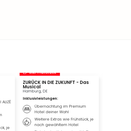
inkl. Frühstück
inkl. Frü
ZURÜCK IN DIE ZUKUNFT - Das
Disneyland 
Musical
Disneylan
Adventure 
Hamburg, DE
Hotelübe
Inklusivleistungen
:
Paris, FR
l ALIZÉ
Übernachtung im Premium
Inklusivleis
Hotel deiner Wahl
m
Übern
Weitere Extras wie Frühstück, je
qualit
nach gewähltem Hotel
Hotel 
ck, je