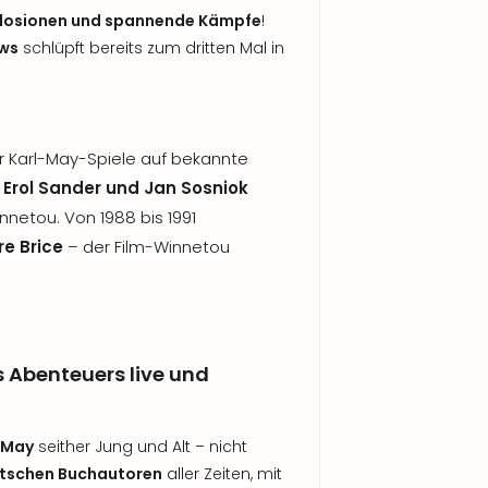
xplosionen und spannende Kämpfe
!
aws
schlüpft bereits zum dritten Mal in
r Karl-May-Spiele auf bekannte
 Erol Sander und Jan Sosniok
nnetou. Von 1988 bis 1991
re Brice
– der Film-Winnetou
s Abenteuers live und
 May
seither Jung und Alt – nicht
eutschen Buchautoren
aller Zeiten, mit