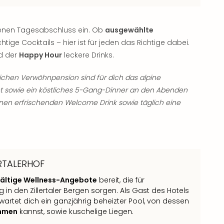
enen Tagesabschluss ein. Ob
ausgewählte
chtige Cocktails – hier ist für jeden das Richtige dabei.
nd der
Happy Hour
leckere Drinks.
chen Verwöhnpension sind für dich das alpine
et sowie ein köstliches 5-Gang-Dinner an den Abenden
einen erfrischenden Welcome Drink sowie täglich eine
ERTALERHOF
lfältige Wellness-Angebote
bereit, die für
n den Zillertaler Bergen sorgen. Als Gast des Hotels
erwartet dich ein ganzjährig beheizter Pool, von dessen
mmen
kannst, sowie kuschelige Liegen.