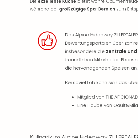
Die
exzellente Küche
bietet wahre Gaumenfreuden
während der
großzügige Spa-Bereich
zum Entsp
Das Alpine Hideaway ZILLERTALER
Bewertungsportalen über zahlre
insbesondere die
zentrale und
freundlichen Mitarbeiter. Eben
die hervorragenden Speisen an.
Bei soviel Lob kann sich das übe
Mitglied von THE AFICIONA
Eine Haube von Gault&Mil
Kulinarik im Alpine Hideaway ZILLERTAL