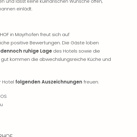
 und lässt keine kulinarischen Wünsche offen,
annen einlädt.
HOF in Mayrhofen freut sich auf
iche positive Bewertungen. Die Gäste loben
 dennoch ruhige Lage
des Hotels sowie die
so gut kommen die abwechslungsreiche Küche und
r Hotel
folgenden Auszeichnungen
freuen:
DOS
au
ERHOF