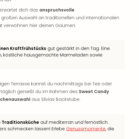
 erwartet dich das
anspruchsvolle
 großen Auswahl an traditionellen und internationalen
tät verwöhnen hier deinen Gaumen.
inen Kraftfrühstücks
gut gestärkt in den Tag: Eine
en, köstliche hausgemachte Marmeladen sowie
igen Terrasse kannst du nachmittags bei Tee oder
al täglich genießt du im Rahmen des
Sweet Candy
Kuchenauswahl
aus Silvias Backstube.
e Traditionsküche
auf mediterran und fernöstlich.
ers schmecken lassen! Erlebe
Genussmomente
, die