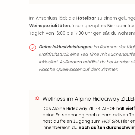
Im Anschluss lädt die
Hotelbar
zu einem gelung
Weinspezialitäten
, frisch gezapftes Bier oder fru
Täglich von 16:00 bis 17:00 Uhr genießt du währe
Deine Inklusivleistungen:
Im Rahmen der tägli
Kraftfrühstück, eine Tea Time mit Kuchenbuff
inkludiert. Außerdem erhältst du bei Anreise 
Flasche Quellwasser auf dem Zimmer.
Wellness im Alpine Hideaway ZILL
Das Alpine Hideaway ZILLERTALHOF hält
vie
deine Entspannung nach einem aktiven Tag i
hast du freien Zugang zum
HOF SPA
. Hier 
Innenbereich du
nach außen durchschwi