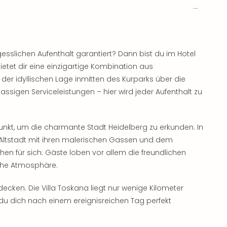
esslichen Aufenthalt garantiert? Dann bist du im Hotel
bietet dir eine einzigartige Kombination aus
er idyllischen Lage inmitten des Kurparks über die
lassigen Serviceleistungen – hier wird jeder Aufenthalt zu
unkt, um die charmante Stadt Heidelberg zu erkunden. In
e Altstadt mit ihren malerischen Gassen und dem
n für sich: Gäste loben vor allem die freundlichen
iche Atmosphäre.
decken. Die Villa Toskana liegt nur wenige Kilometer
du dich nach einem ereignisreichen Tag perfekt