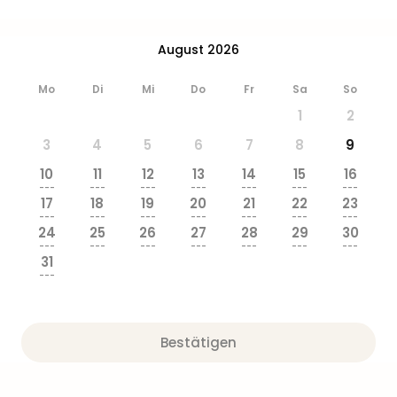
August 2026
Mo
Di
Mi
Do
Fr
Sa
So
1
2
3
4
5
6
7
8
9
10
11
12
13
14
15
16
---
---
---
---
---
---
---
17
18
19
20
21
22
23
---
---
---
---
---
---
---
24
25
26
27
28
29
30
---
---
---
---
---
---
---
31
---
Bestätigen