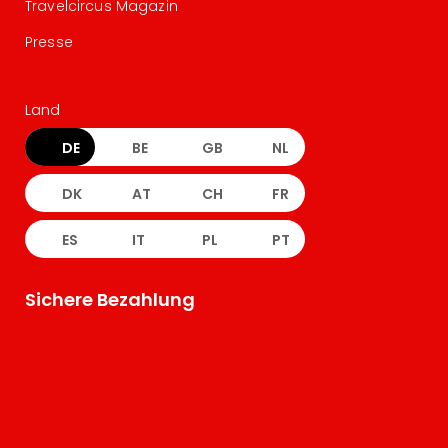
Travelcircus Magazin
Presse
Land
DE
BE
GB
NL
DK
AT
CH
FR
ES
IT
PL
PT
Sichere Bezahlung