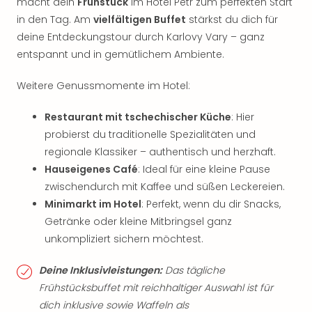
macht dein
Frühstück
im Hotel Petr zum perfekten Start
in den Tag. Am
vielfältigen Buffet
stärkst du dich für
deine Entdeckungstour durch Karlovy Vary – ganz
entspannt und in gemütlichem Ambiente.
Weitere Genussmomente im Hotel:
Restaurant mit tschechischer Küche
: Hier
probierst du traditionelle Spezialitäten und
regionale Klassiker – authentisch und herzhaft.
Hauseigenes Café
: Ideal für eine kleine Pause
zwischendurch mit Kaffee und süßen Leckereien.
Minimarkt im Hotel
: Perfekt, wenn du dir Snacks,
Getränke oder kleine Mitbringsel ganz
unkompliziert sichern möchtest.
Deine Inklusivleistungen:
Das tägliche
Frühstücksbuffet mit reichhaltiger Auswahl ist für
dich inklusive sowie Waffeln als