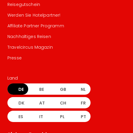
Reisegutschein
Werden Sie Hotelpartner!
Affiliate Partner Programm
Nachhaltiges Reisen
Travelcircus Magazin
Presse
Land
DE
BE
GB
NL
DK
AT
CH
FR
ES
IT
PL
PT