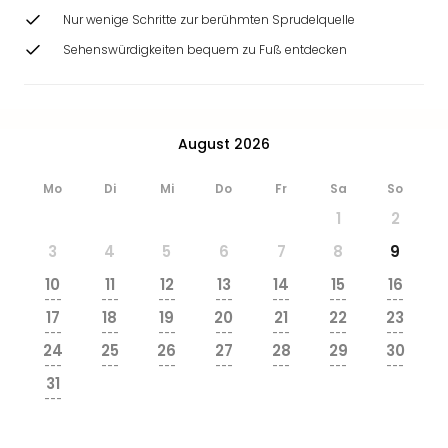
Nur wenige Schritte zur berühmten Sprudelquelle
Sehenswürdigkeiten bequem zu Fuß entdecken
August 2026
Mo
Di
Mi
Do
Fr
Sa
So
1
2
3
4
5
6
7
8
9
10
11
12
13
14
15
16
---
---
---
---
---
---
---
17
18
19
20
21
22
23
---
---
---
---
---
---
---
24
25
26
27
28
29
30
---
---
---
---
---
---
---
31
---