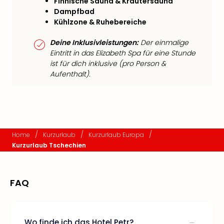
Finnische Sauna & Kräutersauna
Dampfbad
Kühlzone & Ruhebereiche
Deine Inklusivleistungen:
Der einmalige
Eintritt in das Elizabeth Spa für eine Stunde
ist für dich inklusive (pro Person &
Aufenthalt).
/
/
/
Home
Kurzurlaub
Kurzurlaub Europa
Kurzurlaub Tschechien
FAQ
Wo finde ich das Hotel Petr?