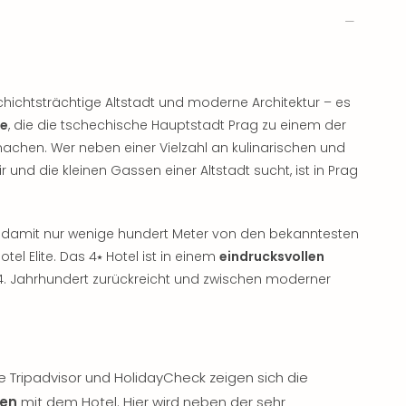
hichtsträchtige Altstadt und moderne Architektur – es
ne
, die die tschechische Hauptstadt Prag zu einem der
chen. Wer neben einer Vielzahl an kulinarischen und
 und die kleinen Gassen einer Altstadt sucht, ist in Prag
und damit nur wenige hundert Meter von den bekanntesten
tel Elite. Das 4⭑ Hotel ist in einem
eindrucksvollen
 14. Jahrhundert zurückreicht und zwischen moderner
 Tripadvisor und HolidayCheck zeigen sich die
den
mit dem Hotel. Hier wird neben der sehr