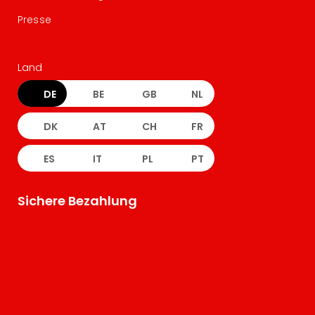
Presse
Land
DE
BE
GB
NL
DK
AT
CH
FR
ES
IT
PL
PT
Sichere Bezahlung