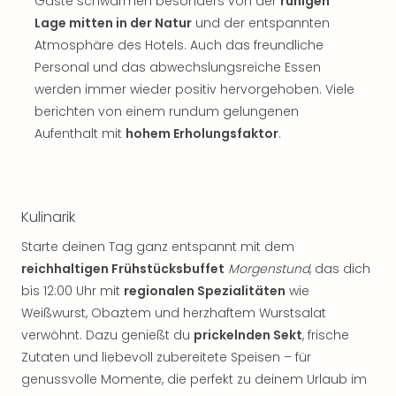
Gäste schwärmen besonders von der
ruhigen
Lage mitten in der Natur
und der entspannten
Atmosphäre des Hotels. Auch das freundliche
Personal und das abwechslungsreiche Essen
werden immer wieder positiv hervorgehoben. Viele
berichten von einem rundum gelungenen
Aufenthalt mit
hohem Erholungsfaktor
.
Kulinarik
Starte deinen Tag ganz entspannt mit dem
reichhaltigen Frühstücksbuffet
Morgenstund
, das dich
bis 12:00 Uhr mit
regionalen Spezialitäten
wie
Weißwurst, Obaztem und herzhaftem Wurstsalat
verwöhnt. Dazu genießt du
prickelnden Sekt
, frische
Zutaten und liebevoll zubereitete Speisen – für
genussvolle Momente, die perfekt zu deinem Urlaub im