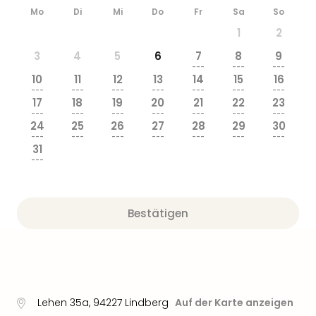
Mo
Di
Mi
Do
Fr
Sa
So
1
2
3
4
5
6
7
8
9
---
---
---
10
11
12
13
14
15
16
---
---
---
---
---
---
---
17
18
19
20
21
22
23
---
---
---
---
---
---
---
24
25
26
27
28
29
30
---
---
---
---
---
---
---
31
---
Bestätigen
Lehen 35a
,
94227
Lindberg
Auf der Karte anzeigen