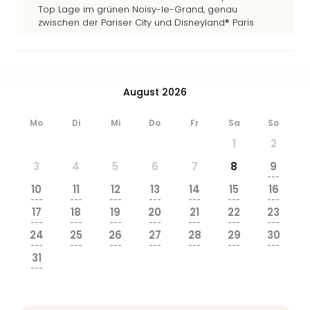
Top Lage im grünen Noisy-le-Grand, genau
zwischen der Pariser City und Disneyland® Paris
August 2026
Mo
Di
Mi
Do
Fr
Sa
So
1
2
3
4
5
6
7
8
9
---
10
11
12
13
14
15
16
---
---
---
---
---
---
---
17
18
19
20
21
22
23
---
---
---
---
---
---
---
24
25
26
27
28
29
30
---
---
---
---
---
---
---
31
---