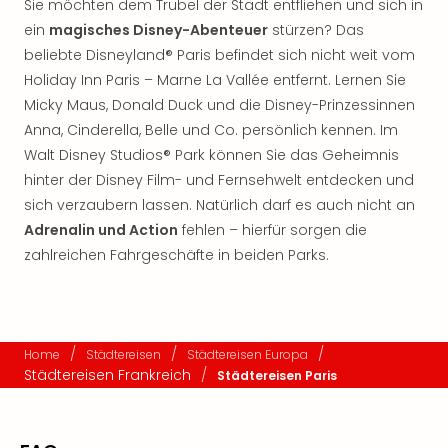
Sie möchten dem Trubel der Stadt entfliehen und sich in
ein
magisches Disney-Abenteuer
stürzen? Das
beliebte Disneyland® Paris befindet sich nicht weit vom
Holiday Inn Paris – Marne La Vallée entfernt. Lernen Sie
Micky Maus, Donald Duck und die Disney-Prinzessinnen
Anna, Cinderella, Belle und Co. persönlich kennen. Im
Walt Disney Studios® Park können Sie das Geheimnis
hinter der Disney Film- und Fernsehwelt entdecken und
sich verzaubern lassen. Natürlich darf es auch nicht an
Adrenalin und Action
fehlen – hierfür sorgen die
zahlreichen Fahrgeschäfte in beiden Parks.
/
/
/
Home
Städtereisen
Städtereisen Europa
Städtereisen Frankreich
/
Städtereisen Paris