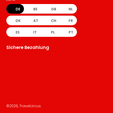
DE
BE
GB
NL
DK
AT
CH
FR
ES
IT
PL
PT
Sichere Bezahlung
©
2026
, Travelcircus