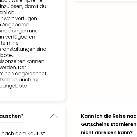
bar. Wir empfehlen
einzulösen, damit du
ahl an
inwert verfügen
n Angeboten
. Änderungen und
an verfügbaren
rtermine,
ranstaltungen sind
bote,
aisonzeiten können
werden. Der
rminen angerechnet.
tschein auch für
eiseangebote
tauschen?
Kann ich die Reise nac
Gutscheins stornieren
nicht anreisen kann?
 nach dem Kauf ist