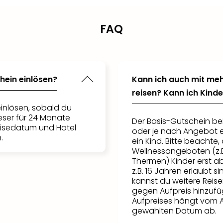
FAQ
hein einlösen?
Kann ich auch mit meh
reisen? Kann ich Kin
inlösen, sobald du
ieser für 24 Monate
Der Basis-Gutschein be
eisedatum und Hotel
oder je nach Angebot 
.
ein Kind. Bitte beacht
Wellnessangeboten (z.B
Thermen) Kinder erst a
z.B. 16 Jahren erlaubt s
kannst du weitere Reis
gegen Aufpreis hinzufü
Aufpreises hängt vom
gewählten Datum ab.