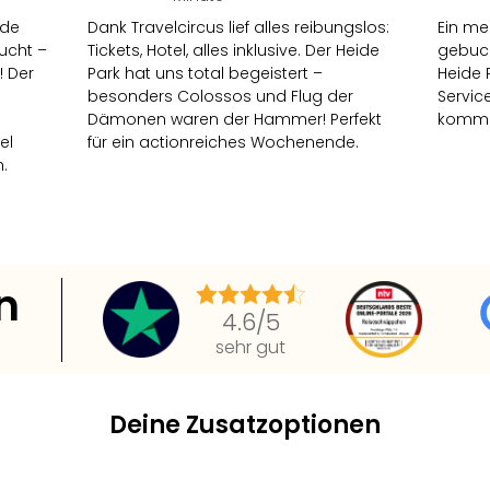
ide
Dank Travelcircus lief alles reibungslos:
Ein me
ucht –
Tickets, Hotel, alles inklusive. Der Heide
gebuch
! Der
Park hat uns total begeistert –
Heide 
besonders Colossos und Flug der
Servic
Dämonen waren der Hammer! Perfekt
kommen
el
für ein actionreiches Wochenende.
.
n
4.6
/5
sehr gut
Deine Zusatzoptionen