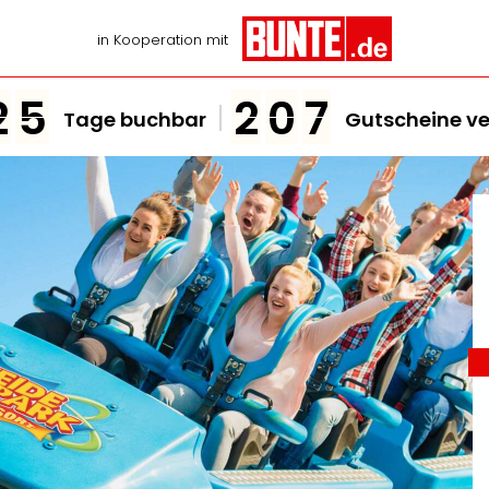
in Kooperation mit
2
5
2
0
7
Tage buchbar
Gutscheine ve