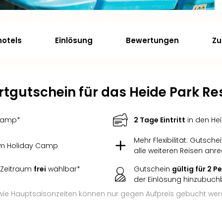
hotels
Einlösung
Bewertungen
Zu
tgutschein für das Heide Park Re
Camp*
2 Tage Eintritt
in den He
Mehr Flexibilität: Gutsche
m Holiday Camp
alle weiteren Reisen anr
 Zeitraum
frei
wählbar*
Gutschein
gültig für 2 
der Einlösung hinzubuch
e Hauptsaisonzeiten können nur gegen Aufpreis gebucht wer