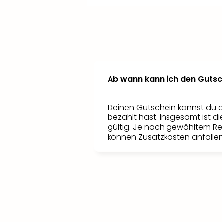
+
+
Füge
Verlängere
weitere Reisende
deinen Aufenthalt für
hinzu und
profitiere von
mehr Freizeit-Spaß.
attraktiven
Konditionen für Kinder
.
Ab wann kann ich den Gutsc
Deinen Gutschein kannst du e
bezahlt hast. Insgesamt ist d
gültig. Je nach gewähltem R
können Zusatzkosten anfallen