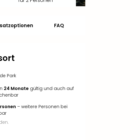
für 2 Personen
satzoptionen
FAQ
sort
ide Park
in
24 Monate
gültig und auch auf
echenbar
Personen
– weitere Personen bei
bar
den.