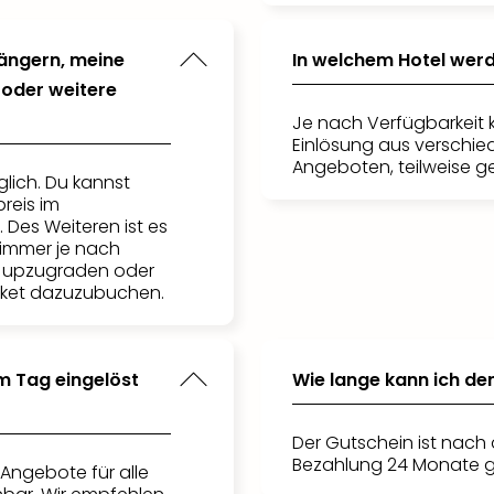
längern, meine
In welchem Hotel wer
oder weitere
Je nach Verfügbarkeit 
Einlösung aus verschie
Angeboten, teilweise g
glich. Du kannst
reis im
 Des Weiteren ist es
Zimmer je nach
s upzugraden oder
aket dazuzubuchen.
m Tag eingelöst
Wie lange kann ich de
Der Gutschein ist nach 
Bezahlung 24 Monate g
 Angebote für alle