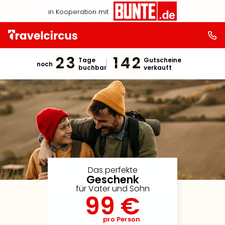
in Kooperation mit
2
3
1
4
2
Tage
Gutscheine
noch
buchbar
verkauft
Das perfekte
Geschenk
für Vater und Sohn
99 €
pro Person