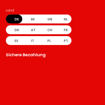
Land
DE
BE
GB
NL
DK
AT
CH
FR
ES
IT
PL
PT
Sichere Bezahlung