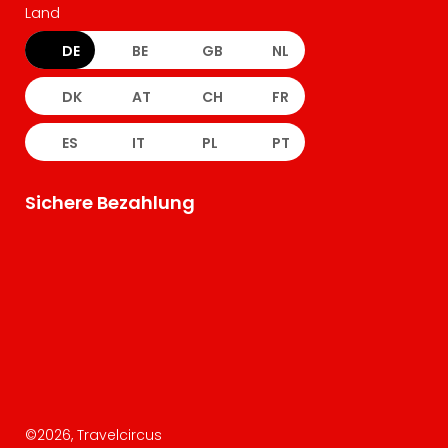
Land
DE
BE
GB
NL
DK
AT
CH
FR
ES
IT
PL
PT
Sichere Bezahlung
©
2026
, Travelcircus