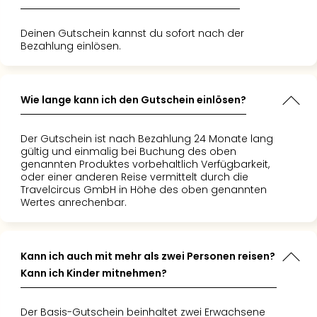
 wie einfach
en
t, und der
g über
. Es war
blauf war
Deinen Gutschein kannst du sofort nach der
s war."
te
iert und
Bezahlung einlösen.
, um dem
. Es war
ntfliehen
n
nergie zu
liches
 freue
das ich
Wie lange kann ich den Gutschein einlösen?
 auf die
 Herz
ise mit
."
Der Gutschein ist nach Bezahlung 24 Monate lang
s."
gültig und einmalig bei Buchung des oben
genannten Produktes vorbehaltlich Verfügbarkeit,
oder einer anderen Reise vermittelt durch die
Travelcircus GmbH in Höhe des oben genannten
Wertes anrechenbar.
Kann ich auch mit mehr als zwei Personen reisen?
Kann ich Kinder mitnehmen?
Der Basis-Gutschein beinhaltet zwei Erwachsene