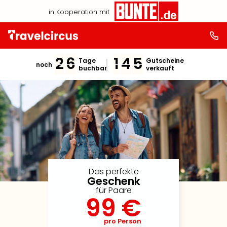
in Kooperation mit
2
6
1
4
5
Tage
Gutscheine
noch
buchbar
verkauft
Das perfekte
Geschenk
für Paare
99 €
pro Person