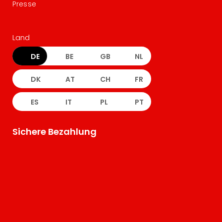
Presse
Land
DE
BE
GB
NL
DK
AT
CH
FR
ES
IT
PL
PT
Sichere Bezahlung