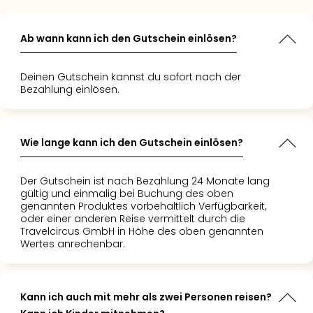
ef
 bot uns
 und
s und das
 Erholung,
r
lle
s
gend
Ab wann kann ich den Gutschein einlösen?
en
 hatten.
t, und der
. Es war
e
blauf war
Deinen Gutschein kannst du sofort nach der
te
e Auszeit
iert und
Bezahlung einlösen.
, um dem
 die wir in
. Es war
ntfliehen
gen
n
nergie zu
 haben.
liches
 freue
das ich
Wie lange kann ich den Gutschein einlösen?
 auf die
swert!"
 Herz
ise mit
."
Der Gutschein ist nach Bezahlung 24 Monate lang
s."
gültig und einmalig bei Buchung des oben
genannten Produktes vorbehaltlich Verfügbarkeit,
oder einer anderen Reise vermittelt durch die
Travelcircus GmbH in Höhe des oben genannten
Wertes anrechenbar.
Kann ich auch mit mehr als zwei Personen reisen?