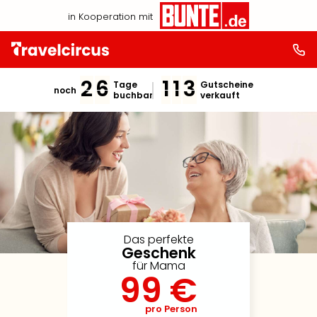
in Kooperation mit
2
6
1
1
3
Tage
Gutscheine
noch
buchbar
verkauft
Das perfekte
Geschenk
für Mama
99 €
pro Person