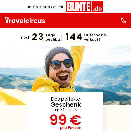
in Kooperation mit
2
3
1
4
4
Tage
Gutscheine
noch
buchbar
verkauft
Das perfekte
Geschenk
für Männer
99 €
pro Person