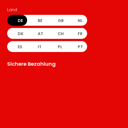
Land
DE
BE
GB
NL
DK
AT
CH
FR
ES
IT
PL
PT
Sichere Bezahlung