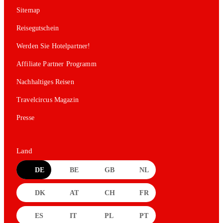
Sitemap
Reisegutschein
Werden Sie Hotelpartner!
Affiliate Partner Programm
Nachhaltiges Reisen
Travelcircus Magazin
Presse
Land
DE
BE
GB
NL
DK
AT
CH
FR
ES
IT
PL
PT