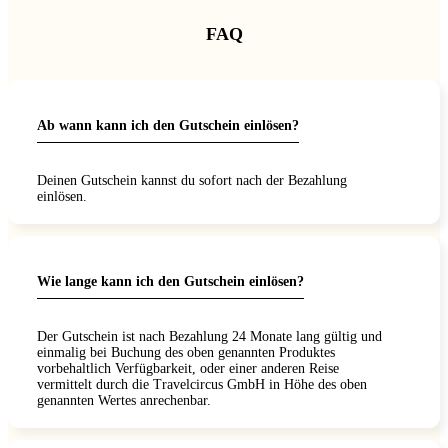
los und das
e Erholung,
plettpaket
 alle
uns
el und
FAQ
ngen
t hatten.
 war
fen. Es war
ine
agend
kte
re Auszeit
ert, und
k, um dem
ag, die wir
amte Ablauf
 entfliehen
n Zügen
ompliziert
 Energie zu
 haben.
spannt. Es
Ab wann kann ich den Gutschein einlösen?
ch freue
lich ein
on auf die
nswert!"
sliches
Reise mit
, das ich
rcus."
ns Herz
Deinen Gutschein kannst du sofort nach der Bezahlung
ann."
einlösen.
Wie lange kann ich den Gutschein einlösen?
Der Gutschein ist nach Bezahlung 24 Monate lang gültig und
einmalig bei Buchung des oben genannten Produktes
vorbehaltlich Verfügbarkeit, oder einer anderen Reise
vermittelt durch die Travelcircus GmbH in Höhe des oben
genannten Wertes anrechenbar.