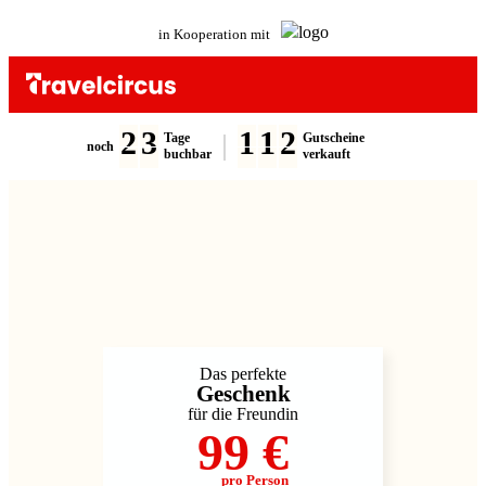
in Kooperation mit
2
3
1
1
2
Tage
Gutscheine
noch
buchbar
verkauft
Das perfekte
Geschenk
für die Freundin
99 €
pro Person