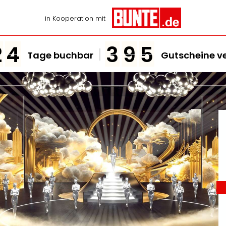
in Kooperation mit
2
4
3
9
5
Tage buchbar
Gutscheine v