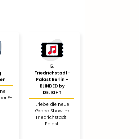
5
.
g
Friedrichstadt-
ßen
Palast Berlin –
BLINDED by
ine
DELIGHT
per E-
Erlebe die neue
Grand Show im
Friedrichstadt-
Palast!