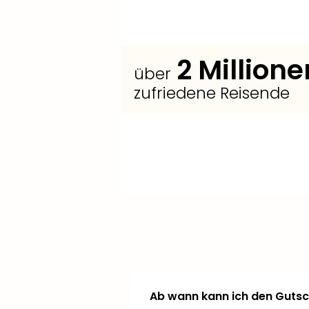
2
Millione
über
zufriedene Reisende
+
+
+
Verlängere
Füge
Wähle aus
weitere Showfans
deinen Aufenthalt und
weiteren
hinzu.
wähle aus
Vorstellungsterminen
weiteren Hotels oder
oder
entscheide dich für eine
Zimmerkategorien
höhere
.
Ticketkategorie
.
Ab wann kann ich den Gutsc