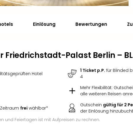
hotels
Einlösung
Bewertungen
Zu
 Friedrichstadt-Palast Berlin – 
1 Ticket p.P.
für Blinded b
itätsgeprüften Hotel
4
Mehr Flexibilität: Gutsche
alle weiteren Reisen anr
Gutschein
gültig für 2 
 Zeitraum
frei
wählbar*
der Einlösung hinzubuch
 und Feiertagen ist mit Aufpreisen zu rechnen.