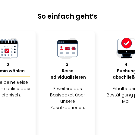
So einfach geht’s
2
.
3
.
4
.
min wählen
Reise
Buchun
individualisieren
abschlie
e deine Reise
m online oder
Erweitere das
Erhalte de
elefonisch.
Basispaket über
Bestätigung 
unsere
Mail.
Zusatzoptionen.