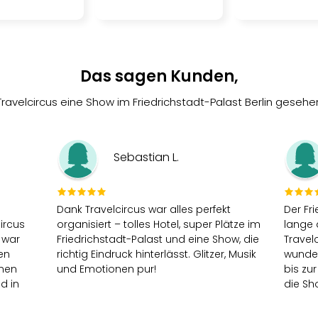
Das sagen Kunden,
Travelcircus eine Show im Friedrichstadt-Palast Berlin geseh
Sebastian L.
Dank Travelcircus war alles perfekt
Der Fr
ircus
organisiert – tolles Hotel, super Plätze im
lange 
 war
Friedrichstadt-Palast und eine Show, die
Travel
en
richtig Eindruck hinterlässt. Glitzer, Musik
wunder
inen
und Emotionen pur!
bis zur
d in
die Sh