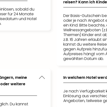
reisen? Kann ich Kin
inlösen, sobald du
ieser für 24 Monate
Der Basis-Gutschein be
eisedatum und Hotel
oder je nach Angebot 
.
ein Kind. Bitte beacht
Wellnessangeboten (z.B
Thermen) Kinder erst a
z.B. 16 Jahren erlaubt s
kannst du weitere Reis
gegen Aufpreis hinzufü
Aufpreises hängt vom
gewählten Datum ab.
längern, meine
In welchem Hotel wer
oder weitere
Je nach Verfügbarkeit 
Einlösung aus verschie
Angeboten, teilweise g
glich. Du kannst