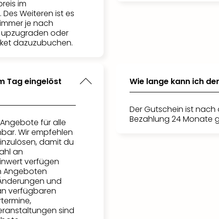
reis im
 Des Weiteren ist es
Zimmer je nach
s upzugraden oder
aket dazuzubuchen.
m Tag eingelöst
Wie lange kann ich de
Der Gutschein ist nach 
Bezahlung 24 Monate g
 Angebote für alle
bar. Wir empfehlen
einzulösen, damit du
ahl an
inwert verfügen
n Angeboten
. Änderungen und
an verfügbaren
rtermine,
ranstaltungen sind