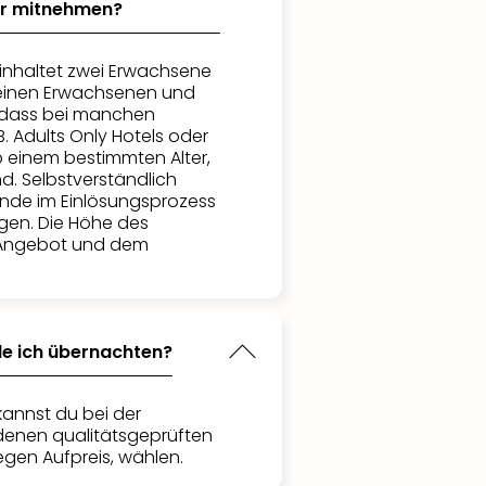
der mitnehmen?
inhaltet zwei Erwachsene
einen Erwachsenen und
e, dass bei manchen
. Adults Only Hotels oder
b einem bestimmten Alter,
ind. Selbstverständlich
ende im Einlösungsprozess
gen. Die Höhe des
 Angebot und dem
de ich übernachten?
kannst du bei der
denen qualitätsgeprüften
egen Aufpreis, wählen.