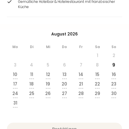
Gemütliche Hotelbar & Hotelrestaurant mit französischer
Küche
August 2026
Mo
Di
Mi
Do
Fr
Sa
So
1
2
3
4
5
6
7
8
9
10
11
12
13
14
15
16
---
---
---
---
---
---
---
17
18
19
20
21
22
23
---
---
---
---
---
---
---
24
25
26
27
28
29
30
---
---
---
---
---
---
---
31
---