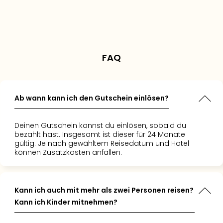
teren Hotels oder
sterminen
ung hinzu.
oder
Personen sehen sich das
uf die
tolle
s Erlebnis
h für eine höhere
ategorien.
Angebot gerade an
 einfach
n nicht
kategorie.
 Die
haus und
. Die
ion aus
liches
g im
esuch und
 in der
haus
rnachtung
sen war im
nstein
FAQ
lcircus
rchenhaft
druckend,
how war
aket aus
 – wir
 Highlight
d Hotel
uns um
Ab wann kann ich den Gutschein einlösen?
ümmern
s.
t. Reisen,
ten den
wieder!“
n,
Deinen Gutschein kannst du einlösen, sobald du
l
 genauso
bezahlt hast. Insgesamt ist dieser für 24 Monate
“
Kurztrips!“
gültig. Je nach gewähltem Reisedatum und Hotel
können Zusatzkosten anfallen.
Kann ich auch mit mehr als zwei Personen reisen?
Kann ich Kinder mitnehmen?