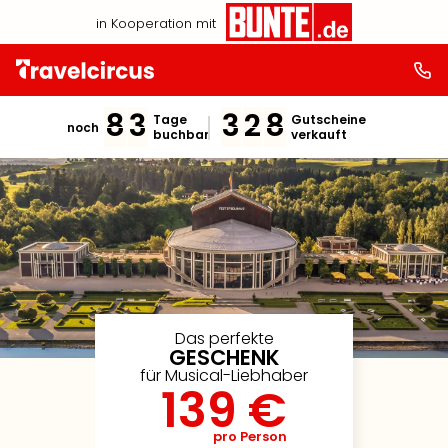
in Kooperation mit
8
3
3
2
8
Tage
Gutscheine
noch
buchbar
verkauft
Das perfekte
GESCHENK
für Musical-Liebhaber
139 €
pro Person