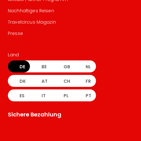
Nachhaltiges Reisen
Travelcircus Magazin
Presse
Land
DE
BE
GB
NL
DK
AT
CH
FR
ES
IT
PL
PT
Sichere Bezahlung