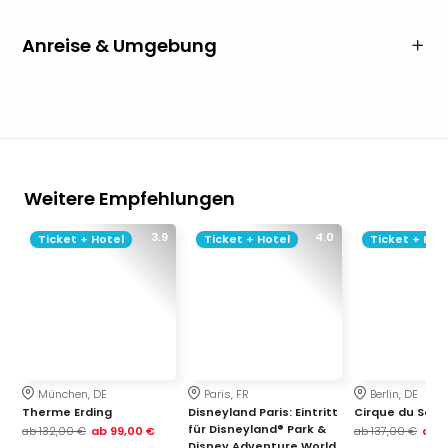
Anreise & Umgebung
Weitere Empfehlungen
3.9
4.0
Ticket + Hotel
Ticket + Hotel
Ticket + Hot
München, DE
Paris, FR
Berlin, DE
Therme Erding
Disneyland Paris: Eintritt
Cirque du Soleil
für Disneyland® Park &
ab
132,00 €
ab
99,00 €
ab
137,00 €
ab
1
Disney Adventure World