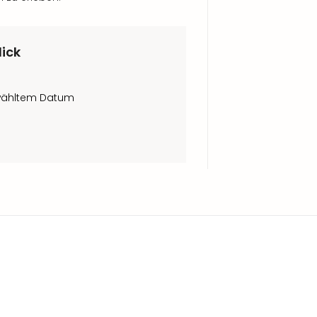
lick
ewähltem Datum