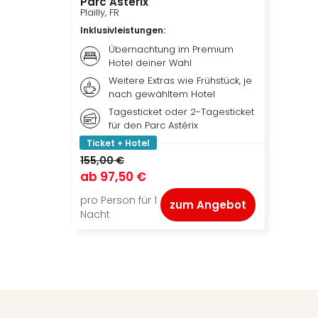
Parc Astérix
Plailly, FR
Inklusivleistungen
:
Übernachtung im Premium
Hotel deiner Wahl
Weitere Extras wie Frühstück, je
nach gewähltem Hotel
Tagesticket oder 2-Tagesticket
für den Parc Astérix
Ticket + Hotel
155,00 €
ab
97,50 €
pro Person für 1
zum Angebot
Nacht